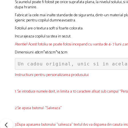
Scaunelul poate fi folosit pe orice suprafata plana, la nivelul solului, si
dupa hranire.
Fabricat la cele mai inalte standarde de siguranta, dintr-un material plus
igienic pentru copilul dumneavoastra.
Fotoliul are o textura soft si foarte colorata.
Incurajeaza copilul sa stea in sezut.
Atentie! Acest fotoliu se poate folosi incepand cu varsta de 4- 7 luni ,c
Dimensiuni: 48cm*46.5cm*14.5cm
Un cadou original, unic si in acela
Instructiuni pentru personalizarea produsului
1. Se introduce numele dorit, in limita a 10 caractere afisat sub campul “Pers
2.Se apasa butonul :"Salveaza"
3.Dupa apasarea butonului "salveaza" textul dvs va disparea din casuta ins