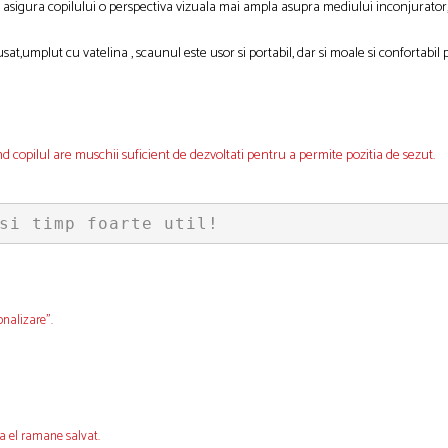
 ii asigura copilului o perspectiva vizuala mai ampla asupra mediului inconjurator, i
at,umplut cu vatelina , scaunul este usor si portabil, dar si moale si confortabil pe
and copilul are muschii suficient de dezvoltati pentru a permite pozitia de sezut.
si timp foarte util!
onalizare”.
a el ramane salvat.