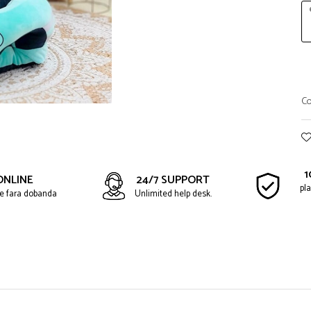
Co
1
ONLINE
24/7 SUPPORT
pla
ate fara dobanda
Unlimited help desk.