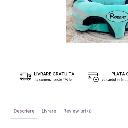
Saltelute de activitati
Masinute
Tablite educative
Papusi si accesorii
Trenulete si masinute
Trotinete
Unelte si bancuri de lucru
LIVRARE GRATUITA
PLATA 
la comenzi peste 379 lei
cu cardul in 6 r
Descriere
Livrare
Review-uri
(1)