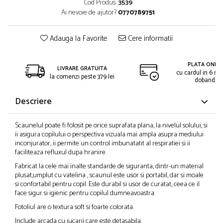
Cod Produs:
3539
Ai nevoie de ajutor?
0770789751
Adauga la Favorite
Cere informatii
PLATA ONLIN
LIVRARE GRATUITA
cu cardul in 6 rat
la comenzi peste 379 lei
dobanda
Descriere
Scaunelul poate fi folosit pe orice suprafata plana, la nivelul solului, si
ii asigura copilului o perspectiva vizuala mai ampla asupra mediului
inconjurator, ii permite un control imbunatatit al respiratiei si ii
faciliteaza refluxul dupa hranire.
Fabricat la cele mai inalte standarde de siguranta, dintr-un material
plusat,umplut cu vatelina , scaunul este usor si portabil, dar si moale
si confortabil pentru copil. Este durabil si usor de curatat, ceea ce il
face sigur si igienic pentru copilul dumneavoastra.
Fotoliul are o textura soft si foarte colorata.
Include arcada cu jucarii care este detasabila.