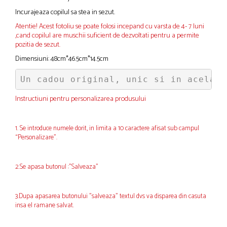
Incurajeaza copilul sa stea in sezut.
Atentie! Acest fotoliu se poate folosi incepand cu varsta de 4- 7 luni
,cand copilul are muschii suficient de dezvoltati pentru a permite
pozitia de sezut.
Dimensiuni: 48cm*46.5cm*14.5cm
Un cadou original, unic si in acelasi
Instructiuni pentru personalizarea produsului
1. Se introduce numele dorit, in limita a 10 caractere afisat sub campul
“Personalizare”.
2.Se apasa butonul :"Salveaza"
3.Dupa apasarea butonului "salveaza" textul dvs va disparea din casuta
insa el ramane salvat.