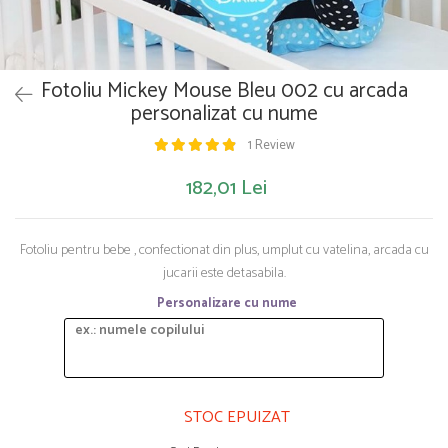
Saltelute de activitati
Masinute
Tablite educative
Papusi si accesorii
Trenulete si masinute
Trotinete
Unelte si bancuri de lucru
Fotoliu Mickey Mouse Bleu 002 cu arcada
personalizat cu nume
1 Review
182,01 Lei
Fotoliu pentru bebe , confectionat din plus, umplut cu vatelina, arcada cu
jucarii este detasabila.
Personalizare cu nume
STOC EPUIZAT