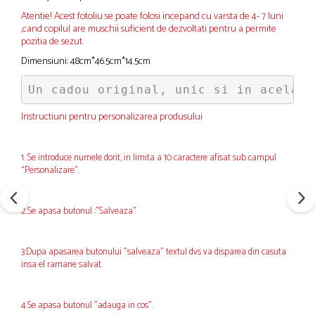
Atentie! Acest fotoliu se poate folosi incepand cu varsta de 4- 7 luni
,cand copilul are muschii suficient de dezvoltati pentru a permite
pozitia de sezut.
Dimensiuni: 48cm*46.5cm*14.5cm
Un cadou original, unic si in acelasi
Instructiuni pentru personalizarea produsului
1. Se introduce numele dorit, in limita a 10 caractere afisat sub campul
“Personalizare”.
2.Se apasa butonul :"Salveaza"
3.Dupa apasarea butonului "salveaza" textul dvs va disparea din casuta
insa el ramane salvat.
4.Se apasa butonul "adauga in cos".