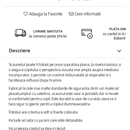
Adauga la Favorite
Cere informatii
PLATA ONLIN
LIVRARE GRATUITA
cu cardul in 6 rat
la comenzi peste 379 lei
dobanda
Descriere
Scaunelul poate fi folosit pe orice suprafata plana, la nivelul solului, si
ii asigura copilului o perspectiva vizuala mai ampla asupra mediului
inconjurator, ii permite un control imbunatatit al respiratiei si ii
faciliteaza refluxul dupa hranire.
Fabricat la cele mai inalte standarde de siguranta, dintr-un material
plusat,umplut cu vatelina , scaunul este usor si portabil, dar si moale
si confortabil pentru copil. Este durabil si usor de curatat, ceea ce il
face sigur si igienic pentru copilul dumneavoastra.
Fotoliul are o textura soft si foarte colorata.
Include arcada cu jucarii care este detasabila.
Incurajeaza copilul sa stea in sezut.