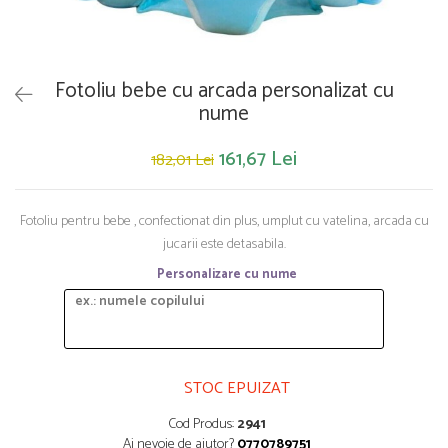
Saltelute de activitati
Masinute
Tablite educative
Papusi si accesorii
Trenulete si masinute
Trotinete
Unelte si bancuri de lucru
Fotoliu bebe cu arcada personalizat cu
nume
161,67 Lei
182,01 Lei
Fotoliu pentru bebe , confectionat din plus, umplut cu vatelina, arcada cu
jucarii este detasabila.
Personalizare cu nume
STOC EPUIZAT
Cod Produs:
2941
Ai nevoie de ajutor?
0770789751