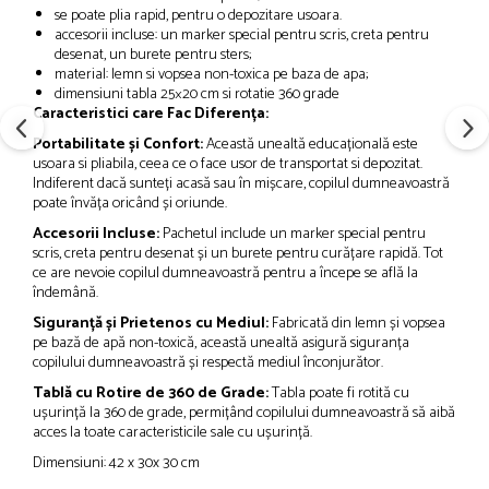
se poate plia rapid, pentru o depozitare usoara.
accesorii incluse: un marker special pentru scris, creta pentru
desenat, un burete pentru sters;
material: lemn si vopsea non-toxica pe baza de apa;
dimensiuni tabla 25×20 cm si rotatie 360 grade
Caracteristici care Fac Diferența:
Portabilitate și Confort:
Această unealtă educațională este
usoara si pliabila, ceea ce o face usor de transportat si depozitat.
Indiferent dacă sunteți acasă sau în mișcare, copilul dumneavoastră
poate învăța oricând și oriunde.
Accesorii Incluse:
Pachetul include un marker special pentru
scris, creta pentru desenat și un burete pentru curățare rapidă. Tot
ce are nevoie copilul dumneavoastră pentru a începe se află la
îndemână.
Siguranță și Prietenos cu Mediul:
Fabricată din lemn și vopsea
pe bază de apă non-toxică, această unealtă asigură siguranța
copilului dumneavoastră și respectă mediul înconjurător.
Tablă cu Rotire de 360 de Grade:
Tabla poate fi rotită cu
ușurință la 360 de grade, permițând copilului dumneavoastră să aibă
acces la toate caracteristicile sale cu ușurință.
Dimensiuni: 42 x 30x 30 cm