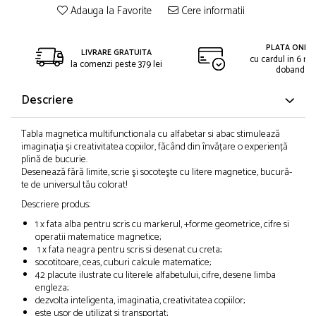
Adauga la Favorite
Cere informatii
PLATA ONLIN
LIVRARE GRATUITA
cu cardul in 6 rat
la comenzi peste 379 lei
dobanda
Descriere
Tabla magnetica multifunctionala cu alfabetar si abac stimulează
imaginația și creativitatea copiilor, făcând din învățare o experiență
plină de bucurie.
Desenează fără limite, scrie şi socoteşte cu litere magnetice, bucură-
te de universul tău colorat!
Descriere produs:
1 x fata alba pentru scris cu markerul, +forme geometrice, cifre si
operatii matematice magnetice;
1 x fata neagra pentru scris si desenat cu creta;
socotitoare, ceas, cuburi calcule matematice;
42 placute ilustrate cu literele alfabetului, cifre, desene limba
engleza;
dezvolta inteligenta, imaginatia, creativitatea copiilor;
este usor de utilizat si transportat;