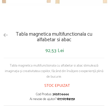
Saltelute de activitati
Masinute
Tablite educative
Papusi si accesorii
Trenulete si masinute
Trotinete
Unelte si bancuri de lucru
Tabla magnetica multifunctionala cu
alfabetar si abac
92,53 Lei
Tabla magnetica multifunctionala cu alfabetar si abac stimulează
imaginația și creativitatea copiilor, făcând din învățare o experiență plină
de bucurie.
STOC EPUIZAT
Cod Produs:
365874444
Ai nevoie de ajutor?
0770789751