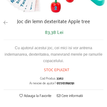
Saltelute de activitati
Masinute
Tablite educative
Papusi si accesorii
Trenulete si masinute
Trotinete
Unelte si bancuri de lucru
Joc din lemn dexteritate Apple tree
83,38 Lei
Cu ajutorul acestui joc, cei mici isi vor antrena
indemanarea, dexteritatea, manevrand merele pe ramurile
copacelului.
STOC EPUIZAT
Cod Produs:
3362
Ai nevoie de ajutor?
0770789751
Adauga la Favorite
Cere informatii