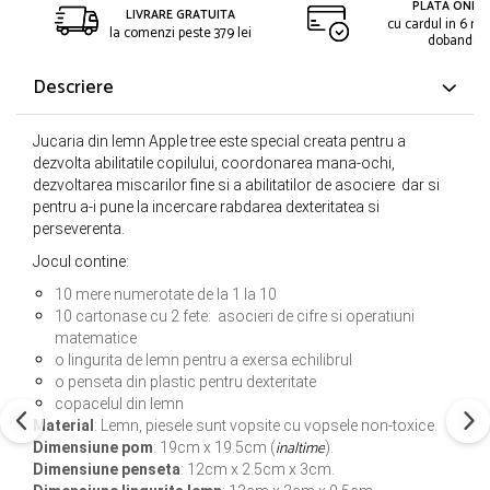
PLATA ONLIN
LIVRARE GRATUITA
cu cardul in 6 rat
la comenzi peste 379 lei
dobanda
Descriere
Jucaria din lemn Apple tree este special creata pentru a
dezvolta abilitatile copilului, coordonarea mana-ochi,
dezvoltarea miscarilor fine si a abilitatilor de asociere dar si
pentru a-i pune la incercare rabdarea dexteritatea si
perseverenta.
Jocul contine:
10 mere numerotate de la 1 la 10
10 cartonase cu 2 fete: asocieri de cifre si operatiuni
matematice
o lingurita de lemn pentru a exersa echilibrul
o penseta din plastic pentru dexteritate
copacelul din lemn
Material
: Lemn, piesele sunt vopsite cu vopsele non-toxice.
inaltime
Dimensiune pom
: 19cm x 19.5cm (
).
Dimensiune penseta
: 12cm x 2.5cm x 3cm.