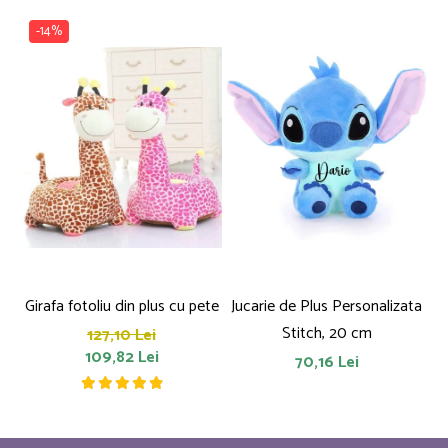
-14%
Girafa fotoliu din plus cu pete
Jucarie de Plus Personalizata
P
Stitch, 20 cm
127,10 Lei
109,82 Lei
70,16 Lei