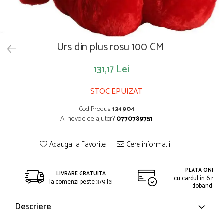
Saltelute de activitati
Masinute
Tablite educative
Papusi si accesorii
Trenulete si masinute
Trotinete
Unelte si bancuri de lucru
Urs din plus rosu 100 CM
131,17 Lei
STOC EPUIZAT
Cod Produs:
134904
Ai nevoie de ajutor?
0770789751
Adauga la Favorite
Cere informatii
PLATA ONLIN
LIVRARE GRATUITA
cu cardul in 6 rat
la comenzi peste 379 lei
dobanda
Descriere