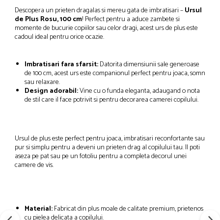
Descopera un prieten dragalas si mereu gata de imbratisari –
Ursul
de Plus Rosu, 100 cm
! Perfect pentru a aduce zambete si
momente de bucurie copiilor sau celor dragi, acest urs de plus este
cadoul ideal pentru orice ocazie.
Imbratisari fara sfarsit:
Datorita dimensiunii sale generoase
de 100 cm, acest urs este companionul perfect pentru joaca, somn
sau relaxare.
Design adorabil:
Vine cu o funda eleganta, adaugand o nota
de stil care il face potrivit si pentru decorarea camerei copilului.
Ursul de plus este perfect pentru joaca, imbratisari reconfortante sau
pur si simplu pentru a deveni un prieten drag al copilului tau. Il poti
aseza pe pat sau pe un fotoliu pentru a completa decorul unei
camere de vis.
Material:
Fabricat din plus moale de calitate premium, prietenos
cu pielea delicata a copilului.