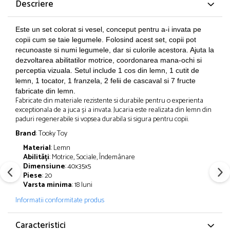
Descriere
Este un set colorat si vesel, conceput pentru a-i invata pe
copii cum se taie legumele. Folosind acest set, copii pot
recunoaste si numi legumele, dar si culorile acestora. Ajuta la
dezvoltarea abilitatilor motrice, coordonarea mana-ochi si
perceptia vizuala. Setul include 1 cos din lemn, 1 cutit de
lemn, 1 tocator, 1 franzela, 2 felii de cascaval si 7 fructe
fabricate din lemn.
Fabricate din materiale rezistente si durabile pentru o experienta
exceptionala de a juca și a invata. Jucaria este realizata din lemn din
paduri regenerabile si vopsea durabila si sigura pentru copii.
Brand
: Tooky Toy
Material
: Lemn
Abilități
: Motrice, Sociale, Îndemânare
Dimensiune
: 40x35x5
Piese
: 20
Varsta minima
: 18 luni
Informatii conformitate produs
Caracteristici