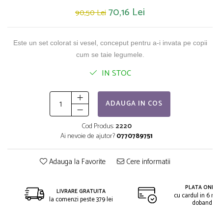
Saltelute de activitati
Masinute
Tablite educative
70,16 Lei
90,50 Lei
Papusi si accesorii
Trenulete si masinute
Trotinete
Unelte si bancuri de lucru
Este un set colorat si vesel, conceput pentru a-i invata pe copii
cum se taie legumele.
IN STOC
ADAUGA IN COS
Cod Produs:
2220
Ai nevoie de ajutor?
0770789751
Adauga la Favorite
Cere informatii
PLATA ONLIN
LIVRARE GRATUITA
cu cardul in 6 rat
la comenzi peste 379 lei
dobanda