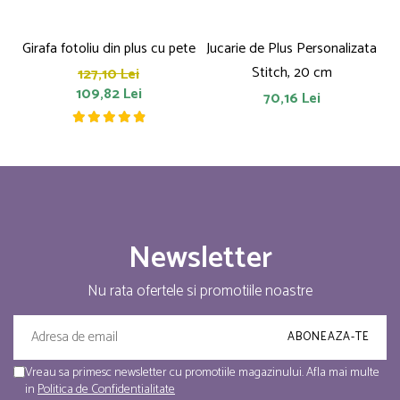
Girafa fotoliu din plus cu pete
Jucarie de Plus Personalizata
P
Stitch, 20 cm
127,10 Lei
109,82 Lei
70,16 Lei
Newsletter
Nu rata ofertele si promotiile noastre
Vreau sa primesc newsletter cu promotiile magazinului. Afla mai multe
in
Politica de Confidentialitate