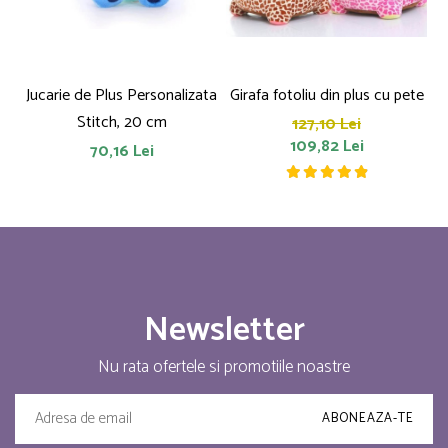
Jucarie de Plus Personalizata
Girafa fotoliu din plus cu pete
P
Stitch, 20 cm
127,10 Lei
109,82 Lei
70,16 Lei
Newsletter
Nu rata ofertele si promotiile noastre