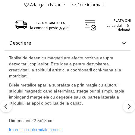
Adauga la Favorite
Cere informatii
PLATA ONLIN
LIVRARE GRATUITA
cu cardul in 6 rat
la comenzi peste 379 lei
dobanda
Descriere
Tablita de desen cu magneti are efecte pozitive asupra
dezvoltarii copilasilor. Este ideala pentru dezvoltarea
creativitatii, a spiritului artistic, a coordonarii ochi-mana si a
motricitatii.
Bilele metalice apar la suprafata ca prin magie cu ajutorul
stiloului magnetic cand ai terminat, sterge pur si simplu tabla
impingand margelele cu degetele sau cu partea laterala a
stiloului, iar apoi o poti lua de la capat .
Dimensiuni 22.5x18 cm
Informatii conformitate produs