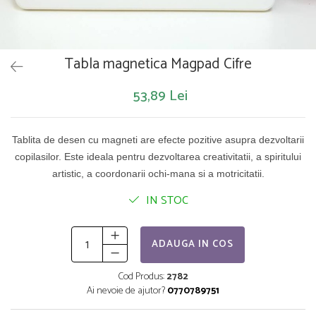
Saltelute de activitati
Masinute
Tablite educative
Papusi si accesorii
Trenulete si masinute
Trotinete
Unelte si bancuri de lucru
Tabla magnetica Magpad Cifre
53,89 Lei
Tablita de desen cu magneti are efecte pozitive asupra dezvoltarii
copilasilor. Este ideala pentru dezvoltarea creativitatii, a spiritului
artistic, a coordonarii ochi-mana si a motricitatii.
IN STOC
ADAUGA IN COS
Cod Produs:
2782
Ai nevoie de ajutor?
0770789751