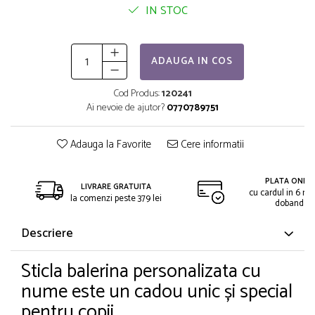
IN STOC
ADAUGA IN COS
Cod Produs:
120241
Ai nevoie de ajutor?
0770789751
Adauga la Favorite
Cere informatii
PLATA ONLIN
LIVRARE GRATUITA
cu cardul in 6 rat
la comenzi peste 379 lei
dobanda
Descriere
Sticla balerina personalizata cu
nume este un cadou unic și special
pentru copii.