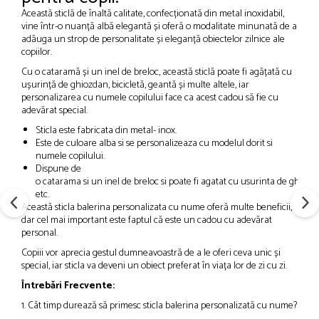
Această sticlă de înaltă calitate, confecționată din metal inoxidabil,
vine într-o nuanță albă elegantă și oferă o modalitate minunată de a
adăuga un strop de personalitate și eleganță obiectelor zilnice ale
copiilor.
Cu o cataramă și un inel de breloc, această sticlă poate fi agățată cu
ușurință de ghiozdan, bicicletă, geantă și multe altele, iar
personalizarea cu numele copilului face ca acest cadou să fie cu
adevărat special.
Sticla este fabricata din metal- inox.
Este de culoare alba si se personalizeaza cu modelul dorit si
numele copilului.
Dispune de
o catarama si un inel de breloc si poate fi agatat cu usurinta de ghiozda
etc.
Această sticla balerina personalizata cu nume oferă multe beneficii,
dar cel mai important este faptul că este un cadou cu adevărat
personal.
Copiii vor aprecia gestul dumneavoastră de a le oferi ceva unic și
special, iar sticla va deveni un obiect preferat în viața lor de zi cu zi.
Întrebări Frecvente:
1. Cât timp durează să primesc sticla balerina personalizată cu nume?