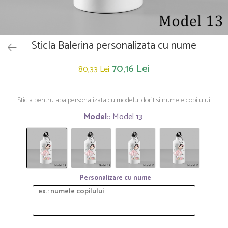
Saltelute de activitati
Masinute
Tablite educative
Papusi si accesorii
Trenulete si masinute
Trotinete
Unelte si bancuri de lucru
Sticla Balerina personalizata cu nume
70,16 Lei
80,33 Lei
Sticla pentru apa personalizata cu modelul dorit si numele copilului.
Model:
: Model 13
Personalizare cu nume