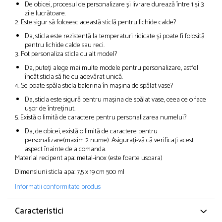
De obicei, procesul de personalizare și livrare durează între 1 și 3
zile lucrătoare.
2. Este sigur să folosesc această sticlă pentru lichide calde?
Da, sticla este rezistentă la temperaturi ridicate și poate fi folosită
pentru lichide calde sau reci.
3. Pot personaliza sticla cu alt model?
Da, puteți alege mai multe modele pentru personalizare, astfel
încât sticla să fie cu adevărat unică.
4. Se poate spăla sticla balerina în mașina de spălat vase?
Da, sticla este sigură pentru mașina de spălat vase, ceea ce o face
ușor de întreținut.
5. Există o limită de caractere pentru personalizarea numelui?
Da, de obicei, există o limită de caractere pentru
personalizare(maxim 2 nume). Asigurați-vă că verificați acest
aspect înainte de a comanda.
Material recipent apa: metal-inox (este foarte usoara)
Dimensiuni sticla apa: 7,5 x 19 cm 500 ml
Informatii conformitate produs
Caracteristici