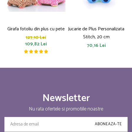
Girafa fotoliu din plus cu pete
Jucarie de Plus Personalizata
P
Stitch, 20 cm
127,10 Lei
109,82 Lei
70,16 Lei
Newsletter
Nu rata ofertele si promotiile noastre