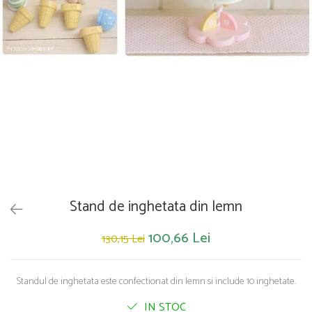
Saltelute de activitati
Masinute
Tablite educative
Papusi si accesorii
Trenulete si masinute
Trotinete
Unelte si bancuri de lucru
Stand de inghetata din lemn
100,66 Lei
130,15 Lei
Standul de inghetata este confectionat din lemn si include 10 inghetate.
IN STOC