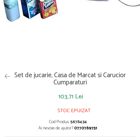
Saltelute de activitati
Masinute
Tablite educative
Papusi si accesorii
Trenulete si masinute
Trotinete
Unelte si bancuri de lucru
Set de jucarie, Casa de Marcat si Carucior
Cumparaturi
103,71 Lei
STOC EPUIZAT
Cod Produs:
5678434
Ai nevoie de ajutor?
0770789751