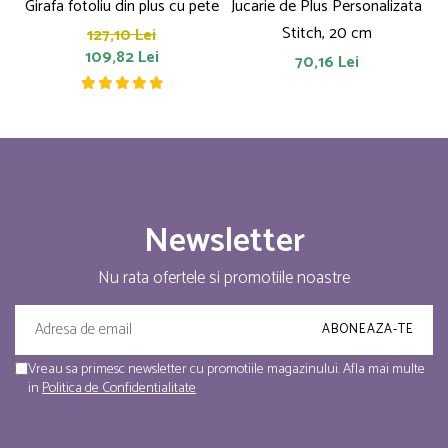
Girafa fotoliu din plus cu pete
Jucarie de Plus Personalizata
P
Stitch, 20 cm
127,10 Lei
109,82 Lei
70,16 Lei
Newsletter
Nu rata ofertele si promotiile noastre
Vreau sa primesc newsletter cu promotiile magazinului. Afla mai multe
in
Politica de Confidentialitate