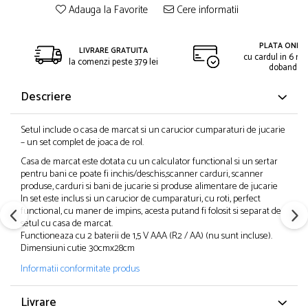
Adauga la Favorite
Cere informatii
PLATA ONLIN
LIVRARE GRATUITA
cu cardul in 6 rat
la comenzi peste 379 lei
dobanda
Descriere
Setul include o casa de marcat si un carucior cumparaturi de jucarie
– un set complet de joaca de rol.
Casa de marcat
este dotata cu un calculator functional si un sertar
pentru bani ce poate fi inchis/deschis,
scanner carduri,
scanner
produse, carduri si bani de jucarie si produse alimentare de jucarie
In set este inclus si un carucior de cumparaturi, cu roti, perfect
functional, cu maner de impins, acesta putand fi folosit si separat de
setul cu casa de marcat.
Functioneaza
cu 2 baterii de 1,5 V AAA (R2 / AA) (
nu sunt incluse
).
Dimensiuni cutie 30cmx28cm
Informatii conformitate produs
Livrare