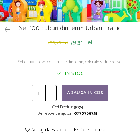
Saltelute de activitati
Masinute
Tablite educative
Papusi si accesorii
Trenulete si masinute
Trotinete
Unelte si bancuri de lucru
Set 100 cuburi din lemn Urban Traffic
79,31 Lei
106,76 Lei
Set de 100 piese constructie din lemn, colorate si distractive.
IN STOC
ADAUGA IN COS
Cod Produs:
3074
Ai nevoie de ajutor?
0770789751
Adauga la Favorite
Cere informatii