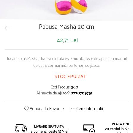
Saltelute de activitati
Masinute
Tablite educative
Papusi si accesorii
Trenulete si masinute
Trotinete
Unelte si bancuri de lucru
Papusa Masha 20 cm
42,71 Lei
Jucarie plus Masha, divers colorata este micuta, usor de apucat si manuit
de catre cei mai mici parteneri de joaca.
STOC EPUIZAT
Cod Produs:
360
Ai nevoie de ajutor?
0770789751
Adauga la Favorite
Cere informatii
PLATA ONLIN
LIVRARE GRATUITA
cu cardul in 6 rat
la comenzi peste 379 lei