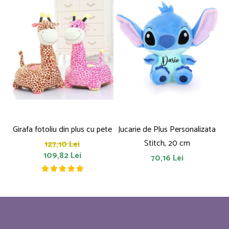
Girafa fotoliu din plus cu pete
Jucarie de Plus Personalizata
P
Stitch, 20 cm
127,10 Lei
109,82 Lei
70,16 Lei