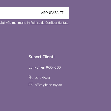
lui. Afla mai multe in
Politica de Confidentialitate
Suport Clienti
Luni-Vineri 9:00-16:00
0770789751
office@bebe-toys.ro