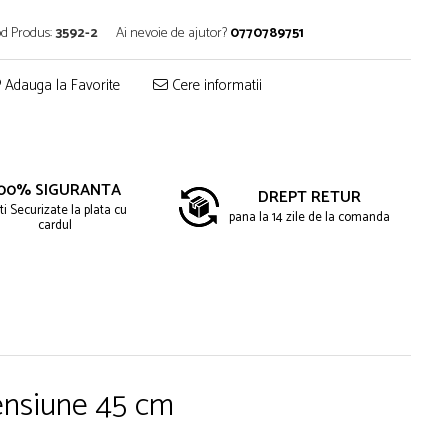
d Produs:
3592-2
Ai nevoie de ajutor?
0770789751
Adauga la Favorite
Cere informatii
00% SIGURANTA
DREPT RETUR
ti Securizate la plata cu
pana la 14 zile de la comanda
cardul
mensiune 45 cm