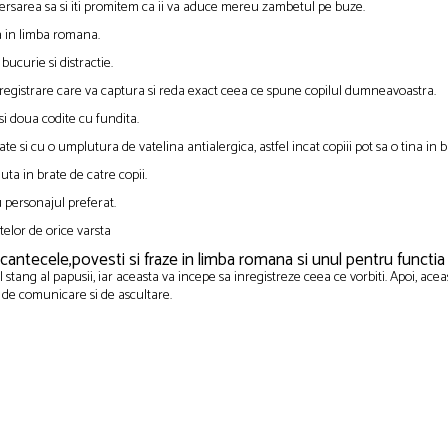
iversarea sa si iti promitem ca ii va aduce mereu zambetul pe buze.
a in limba romana.
ucurie si distractie.
nregistrare care va captura si reda exact ceea ce spune copilul dumneavoastra.
si doua codite cu fundita.
tate si cu o umplutura de vatelina antialergica, astfel incat copiii pot sa o tina in
ta in brate de catre copii.
u personajul preferat.
telor de orice varsta
ntecele,povesti si fraze in limba romana si unul pentru functia 
 stang al papusii, iar aceasta va incepe sa inregistreze ceea ce vorbiti. Apoi, acea
e de comunicare si de ascultare.