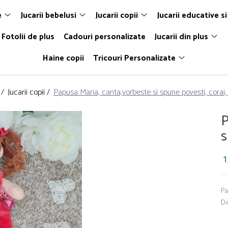
e
Jucarii bebelusi
Jucarii copii
Jucarii educative si
Fotolii de plus
Cadouri personalizate
Jucarii din plus
Haine copii
Tricouri Personalizate
 /
Jucarii copii /
Papusa Maria, canta,vorbeste si spune povesti, corai
P
s
1
Pa
Di