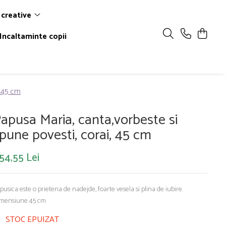
 creative
Incaltaminte copii
, 45 cm
apusa Maria, canta,vorbeste si
pune povesti, corai, 45 cm
54,55 Lei
pusica este o prietena de nadejde, foarte vesela si plina de iubire.
mensiune 45 cm
STOC EPUIZAT