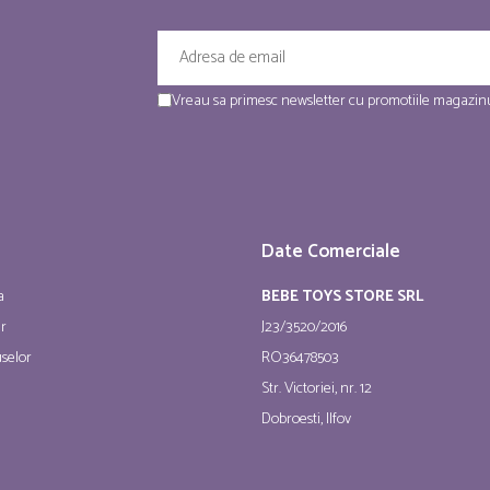
Vreau sa primesc newsletter cu promotiile magazinu
Date Comerciale
a
BEBE TOYS STORE SRL
ur
J23/3520/2016
selor
RO36478503
Str. Victoriei, nr. 12
Dobroesti, Ilfov