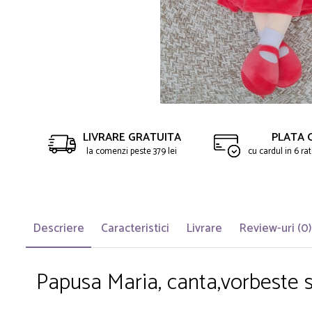
Saltelute de activitati
Masinute
Tablite educative
Papusi si accesorii
Trenulete si masinute
Trotinete
Unelte si bancuri de lucru
LIVRARE GRATUITA
PLATA 
la comenzi peste 379 lei
cu cardul in 6 r
Descriere
Caracteristici
Livrare
Review-uri
(0)
Papusa Maria, canta,vorbeste s