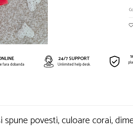
Co
1
ONLINE
24/7 SUPPORT
pla
ate fara dobanda
Unlimited help desk.
i spune povesti, culoare corai, di