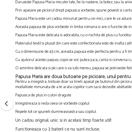
Daruieste Papusa Maria micutei tale, fie la nastere, la botez, sau la an
Prin apasare pe piciorul drept papusica vorbeste, spune povesti si cant
Papusa Maria este un cadou minunat pentru cei mici, care le va aduce b
Aceasta papusa de plus vorbeste in limba romana si are o functie de i
Papusa Maria este delicata si adorabila, cu o rochita de plus cu fundita 
Materialul textil si plusat din care este confectionata este de inalta cali
Cu o dimensiune de 45 cm, aceasta papusa este perfecta pentru a fi tinu
Cu ajutorul acestei papusi, copiii se vor putea juca, canta si conversa c
O amintire delicata si pe care o va iubi mereu, papusa se potriveste feti
Papusa Maria are doua butoane pe picioare, unul pentru ca
Pentru a inregistra, trebuie doar sa tineti apasat pe butonul din piciorul
modalitate minunata de a le arata copiilor cum sa-si dezvolte abilitatil
Papusica de plus in culori dragute.
Inregistreaza si reda ceea ce vorbeste copilul.
Repete tot ce spuneti dumneavoastra sau copilul.
Un cadou original, unic si in acelasi timp foarte util!
Functioneaza cu 3 baterii ce nu sunt incluse.