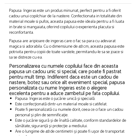
Papusa Ingeras este un produs minunat, perfect pentru a fi oferit
cadou unui copilchiar de la nastere. Confectionata in totalitate din
material moale si pufos, aceasta papusa este ideala pentru a fi luata
in brate si mangaiata, oferind copilului o experienta placuta si
reconfortanta.
Papusa are aripioare de ingeras care o fac sa para cu adevarat
magica si adorabila. Cu o dimensiune de 48 cm, aceasta papusa este
potrivita pentru copiii de toate varstele, permitandu-le sa se joace si
sa se distreze cu ea.
Personalizarea cu numele copilului face din aceasta
papusa un cadou unic si special, care poate fi pastrat
pentru mult timp. Indiferent daca este un cadou de
nastere, botez sau orice alt eveniment special, papusa
personalizata cu nume Ingeras este o alegere
excelenta pentru a aduce zambetul pe fata copilului.
Papusa Ingeras este o jucărie unică și specială.
Este confecționată dintr-un material moale si catifelat.
Poate fi personalizată cu numele dorit, ceea ce o face un cadou
personal și plin de semnificație.
Este o jucărie sigură și de înaltă calitate, conform standardelor de
sănătate, siguranță și protecție a mediului.
Are o lungime de 48 de centimetri și poate fi ușor de transportat