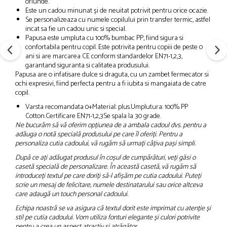
oriunde.
Este un cadou minunat și de neuitat potrivit pentru orice ocazie.
Se personalizeaza cu numele copilului prin transfer termic, astfel
incat sa fie un cadou unic si special.
Papusa este umpluta cu 100% bumbac PP, fiind sigura si
confortabila pentru copil. Este potrivita pentru copiii de peste 0
ani si are marcarea CE conform standardelor EN71-1,2,3,
garantand siguranta si calitatea produsului.
Papusa are o infatisare dulce si draguta, cu un zambet fermecator si
ochi expresivi, fiind perfecta pentru a fi iubita si mangaiata de catre
copil.
Varsta recomandata 0+Material: plus.Umplutura: 100% PP
Cotton.Certificare EN71-1,2,3Se spala la 30 grade.
Ne bucurăm să vă oferim opțiunea de a ambala cadoul dvs. pentru a
adăuga o notă specială produsului pe care îl oferiți. Pentru a
personaliza cutia cadoului, vă rugăm să urmați câțiva pași simpli.
După ce ați adăugat produsul în coșul de cumpărături, veți găsi o
casetă specială de personalizare. În această casetă, vă rugăm să
introduceți textul pe care doriți să-l afișăm pe cutia cadoului. Puteți
scrie un mesaj de felicitare, numele destinatarului sau orice altceva
care adaugă un touch personal cadoului.
Echipa noastră se va asigura că textul dorit este imprimat cu atenție și
stil pe cutia cadoului. Vom utiliza fonturi elegante și culori potrivite
pentru a crea un aspect atractiv și atrăgător.