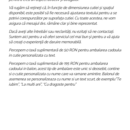
Vă rugăm să rețineți că, în funcție de dimensiunea cutiei și spațiul
disponibil, este posibil să fie necesară ajustarea textului pentru a se
potrivi corespunzător pe suprafața cutiei. Cu toate acestea, ne vom
asigura că mesajul dvs. rămâne clar și bine reprezentat.
Dacă aveți alte întrebări sau neclarități, nu ezitați să ne contactați.
Suntem aici pentru a vă oferi serviciul cel mai bun și pentru a vă ajuta
să creați o experiență de daruire memorabilă.
Percepem o taxă suplimentară de 50 RON pentru ambalarea cadoului
in cutie personalizata cu text.
Percepem o taxă suplimentară de 195 RON pentru ambalarea
cadoului in balon, acest tip de ambalare este unic si deosebit, contine
si o cutie personalizata cu nume care va ramane amintire. Balonul de
asemenea se personalizeaza cu nume si un text scurt, de exemplu:”Te
iubim”, “La multi ani”, “Cu dragoste pentru”