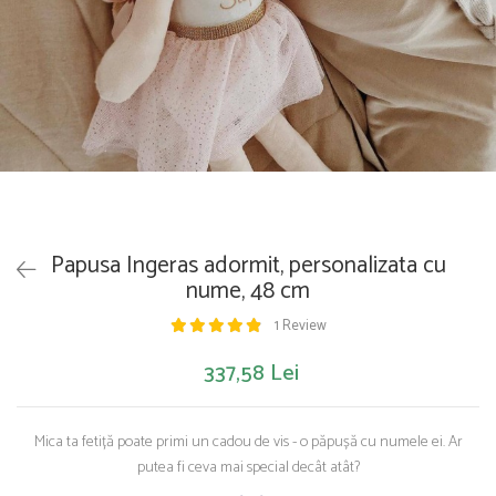
Saltelute de activitati
Masinute
Tablite educative
Papusi si accesorii
Trenulete si masinute
Trotinete
Unelte si bancuri de lucru
Papusa Ingeras adormit, personalizata cu
nume, 48 cm
1 Review
337,58 Lei
Mica ta fetiță poate primi un cadou de vis - o păpușă cu numele ei. Ar
putea fi ceva mai special decât atât?