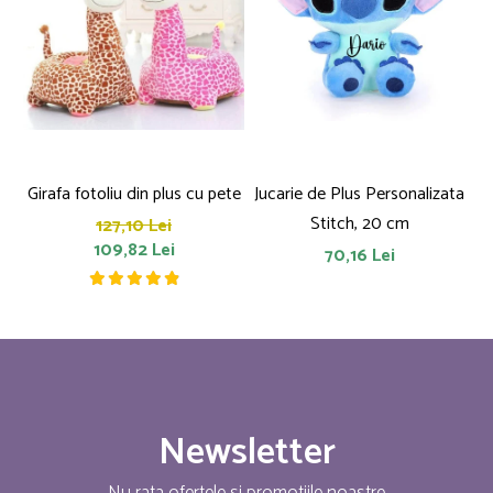
Girafa fotoliu din plus cu pete
Jucarie de Plus Personalizata
P
Stitch, 20 cm
127,10 Lei
109,82 Lei
70,16 Lei
Newsletter
Nu rata ofertele si promotiile noastre