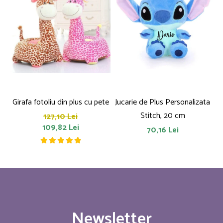
Girafa fotoliu din plus cu pete
Jucarie de Plus Personalizata
P
Stitch, 20 cm
127,10 Lei
109,82 Lei
70,16 Lei
Newsletter