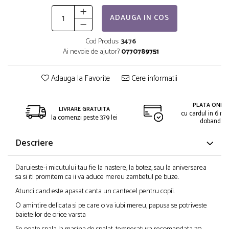
ADAUGA IN COS
Cod Produs:
3476
Ai nevoie de ajutor?
0770789751
Adauga la Favorite
Cere informatii
PLATA ONLIN
LIVRARE GRATUITA
cu cardul in 6 rat
la comenzi peste 379 lei
dobanda
Descriere
Daruieste-i micutului tau fie la nastere, la botez, sau la aniversarea
sa si iti promitem ca ii va aduce mereu zambetul pe buze.
Atunci cand este apasat canta un cantecel pentru copii.
O amintire delicata si pe care o va iubi mereu, papusa se potriveste
baieteilor de orice varsta