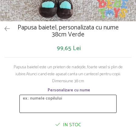
Saltelute de activitati
Masinute
Tablite educative
Papusi si accesorii
Trenulete si masinute
Trotinete
Unelte si bancuri de lucru
Papusa baietel, personalizata cu nume
38cm Verde
99,65 Lei
Papusa baietel este un prieten de nadejde, foarte vesel si plin de
iubire.Atunci cand este apasat canta un cantecel pentru copii.
Dimensiune 38 cm
Personalizare cu nume
IN STOC