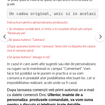
Se poate spala la masina de spalat, temperatura recomandata 30
grade.
Un cadou original, unic si in acelasi ti
Instructiuni pentru personalizarea produsului
1. Se introduce numele dorit, in limita a 10 caractere afisat sub campul
“Personalizare”.
2.Se apasa butonul :"Salveaza"
3.Dupa apasarea butonului "salveaza" textul dvs va disparea din casuta
insa el ramane salvat.
4.Se apasa butonul "adauga in cos".
In cazul in care aveti alte sugestii sau idei de personalizare,
va rugam sa le mentionati in campul “Comentarii”. Vom
face tot posibilul sa le punem in practica si va vom
comunica in prealabil atat posibilitatea efectuarii lor, cat si
imposibilitatea realizarii, acolo unde va fi cazul.
Dupa lansarea comenzii veti primi automat un e-mail
cu datele comenzii Dvs.
Ulterior, inainte de a
personaliza produsele comandate, va vom suna
pentru a discuta si telefonic toate detaliile