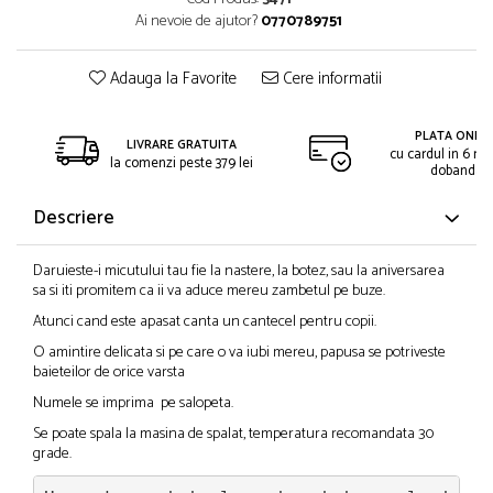
Ai nevoie de ajutor?
0770789751
Adauga la Favorite
Cere informatii
PLATA ONLIN
LIVRARE GRATUITA
cu cardul in 6 rat
la comenzi peste 379 lei
dobanda
Descriere
Daruieste-i micutului tau fie la nastere, la botez, sau la aniversarea
sa si iti promitem ca ii va aduce mereu zambetul pe buze.
Atunci cand este apasat canta un cantecel pentru copii.
O amintire delicata si pe care o va iubi mereu, papusa se potriveste
baieteilor de orice varsta
Numele se imprima pe salopeta.
Se poate spala la masina de spalat, temperatura recomandata 30
grade.