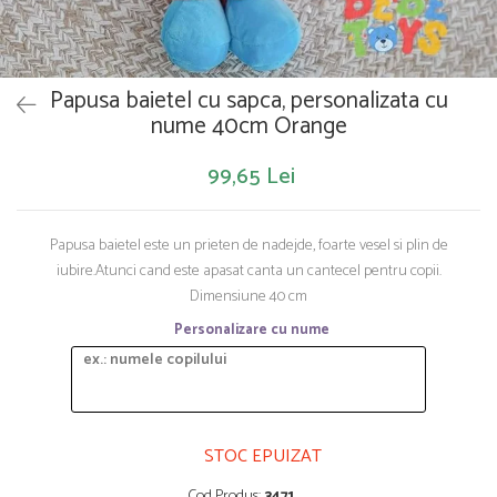
Saltelute de activitati
Masinute
Tablite educative
Papusi si accesorii
Trenulete si masinute
Trotinete
Unelte si bancuri de lucru
Papusa baietel cu sapca, personalizata cu
nume 40cm Orange
99,65 Lei
Papusa baietel este un prieten de nadejde, foarte vesel si plin de
iubire.Atunci cand este apasat canta un cantecel pentru copii.
Dimensiune 40 cm
Personalizare cu nume
STOC EPUIZAT
Cod Produs:
3471