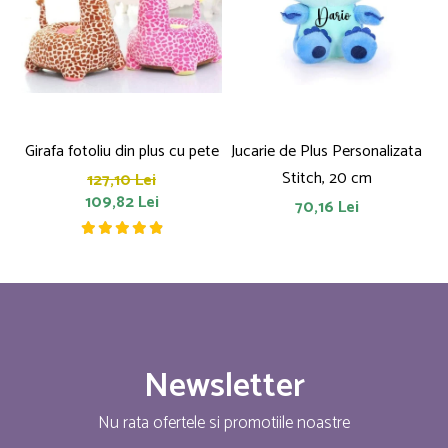
Girafa fotoliu din plus cu pete
Jucarie de Plus Personalizata
P
Stitch, 20 cm
127,10 Lei
109,82 Lei
70,16 Lei
Newsletter
Nu rata ofertele si promotiile noastre