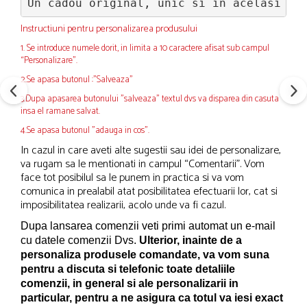
Un cadou original, unic si in acelasi ti
Instructiuni pentru personalizarea produsului
1. Se introduce numele dorit, in limita a 10 caractere afisat sub campul
“Personalizare”.
2.Se apasa butonul :"Salveaza"
3.Dupa apasarea butonului "salveaza" textul dvs va disparea din casuta
insa el ramane salvat.
4.Se apasa butonul "adauga in cos".
In cazul in care aveti alte sugestii sau idei de personalizare,
va rugam sa le mentionati in campul “Comentarii”. Vom
face tot posibilul sa le punem in practica si va vom
comunica in prealabil atat posibilitatea efectuarii lor, cat si
imposibilitatea realizarii, acolo unde va fi cazul.
Dupa lansarea comenzii veti primi automat un e-mail
cu datele comenzii Dvs.
Ulterior, inainte de a
personaliza produsele comandate, va vom suna
pentru a discuta si telefonic toate detaliile
comenzii, in general si ale personalizarii in
particular, pentru a ne asigura ca totul va iesi exact