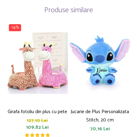
Produse similare
-14%
Girafa fotoliu din plus cu pete
Jucarie de Plus Personalizata
P
Stitch, 20 cm
127,10 Lei
109,82 Lei
70,16 Lei