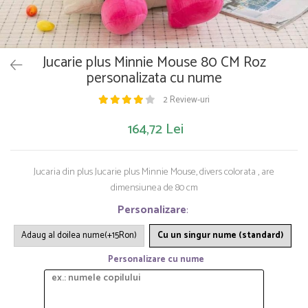
Saltelute de activitati
Masinute
Tablite educative
Papusi si accesorii
Trenulete si masinute
Trotinete
Unelte si bancuri de lucru
Jucarie plus Minnie Mouse 80 CM Roz
personalizata cu nume
2 Review-uri
164,72 Lei
Jucaria din plus Jucarie plus Minnie Mouse, divers colorata , are
dimensiunea de 80 cm
Personalizare
:
Adaug al doilea nume(+15Ron)
Cu un singur nume (standard)
Personalizare cu nume