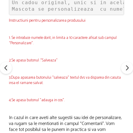
Un cadou original, unic si in acelasi
Mascota se personalizeaza  cu numele 
Instructiuni pentru personalizarea produsului
1. Se introduce numele dorit, in limita a 10 caractere afisat sub campul
“Personalizare”.
2.Se apasa butonul :"Salveaza"
3.Dupa apasarea butonului "salveaza" textul dvs va disparea din casuta
insa el ramane salvat.
4.Se apasa butonul "adauga in cos".
In cazul in care aveti alte sugestii sau idei de personalizare,
va rugam sa le mentionati in campul “Comentarii”. Vom
face tot posibilul sa le punem in practica si va vom