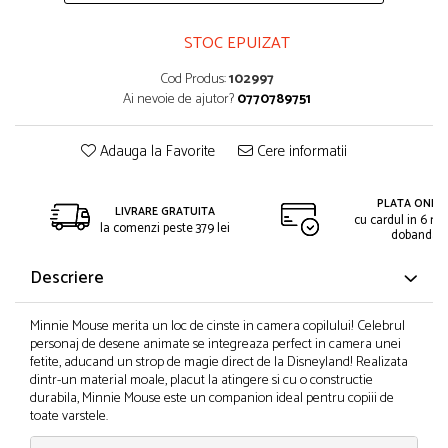
STOC EPUIZAT
Cod Produs:
102997
Ai nevoie de ajutor?
0770789751
Adauga la Favorite
Cere informatii
PLATA ONLIN
LIVRARE GRATUITA
cu cardul in 6 rat
la comenzi peste 379 lei
dobanda
Descriere
Minnie Mouse merita un loc de cinste in camera copilului! Celebrul
personaj de desene animate se integreaza perfect in camera unei
fetite, aducand un strop de magie direct de la Disneyland! Realizata
dintr-un material moale, placut la atingere si cu o constructie
durabila, Minnie Mouse este un companion ideal pentru copiii de
toate varstele.