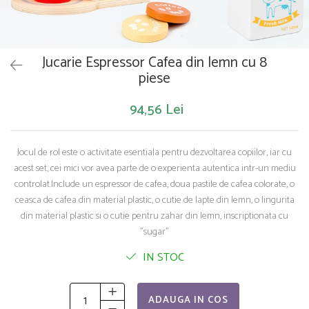
Saltelute de activitati
Masinute
Tablite educative
Papusi si accesorii
Trenulete si masinute
Trotinete
Unelte si bancuri de lucru
Jucarie Espressor Cafea din lemn cu 8
piese
94,56 Lei
Jocul de rol este o activitate esentiala pentru dezvoltarea copiilor, iar cu
acest set, cei mici vor avea parte de o experienta autentica intr-un mediu
controlat.Include un espressor de cafea, doua pastile de cafea colorate, o
ceasca de cafea din material plastic, o cutie de lapte din lemn, o lingurita
din material plastic si o cutie pentru zahar din lemn, inscriptionata cu
"sugar"
IN STOC
ADAUGA IN COS