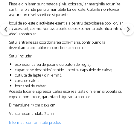
Piesele din lemn sunt netede și viu colorate, iar marginile rotunjite
sunt mai blande pentru manutele lor delicate. Culorile non-toxice
asigura un nivel sporit de siguranta .
Jocul de rol este o activitate esentiala pentru dezvoltarea copiilor, iar
cu acest set, cei mici vor avea parte de o experienta autentica intr-un
mediu controlat.
Setul antreneaza coordonarea ochi-mana, contribuind la
dezvoltarea abilitatilor motorii fine ale copiilor.
Setul include:
espressor cafea de jucarie cu buton de reglaj;
capac ce se deschide/inchide – pentru capsulele de cafea;
cutiuta de lapte ( din lemn );
cana de cafea;
borcanel de zahar;
Aceasta Jucarie Espressor Cafea este realizata din lemn si vopsita cu
vopsele non-toxice, garantand siguranta copiilor.
Dimensiune: 17 cm x 16.2 cm
Varsta recomandata 3 ani+
Informatii conformitate produs