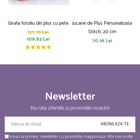
Girafa fotoliu din plus cu pete
Jucarie de Plus Personalizata
P
Stitch, 20 cm
127,10 Lei
109,82 Lei
70,16 Lei
Newsletter
Nu rata ofertele si promotiile noastre
Vreau sa primesc newsletter cu promotiile magazinului. Afla mai multe