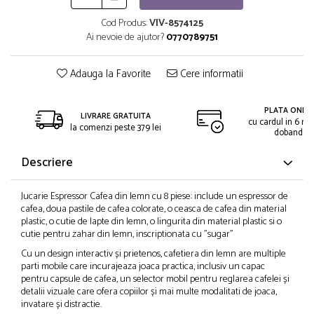
Cod Produs:
VIV-8574125
Ai nevoie de ajutor?
0770789751
Adauga la Favorite
Cere informatii
PLATA ONLIN
LIVRARE GRATUITA
cu cardul in 6 rat
la comenzi peste 379 lei
dobanda
Descriere
Jucarie Espressor Cafea din lemn cu 8 piese: include un espressor de
cafea, doua pastile de cafea colorate, o ceasca de cafea din material
plastic, o cutie de lapte din lemn, o lingurita din material plastic si o
cutie pentru zahar din lemn, inscriptionata cu "sugar"
Cu un design interactiv și prietenos, cafetiera din lemn are multiple
parti mobile care incurajeaza joaca practica, inclusiv un capac
pentru capsule de cafea, un selector mobil pentru reglarea cafelei și
detalii vizuale care ofera copiilor și mai multe modalitati de joaca,
invatare și distractie.