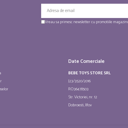
Vreau sa primesc newsletter cu promotiile magazinu
Date Comerciale
a
BEBE TOYS STORE SRL
ur
J23/3520/2016
selor
RO36478503
Str. Victoriei, nr. 12
Dobroesti, Ilfov