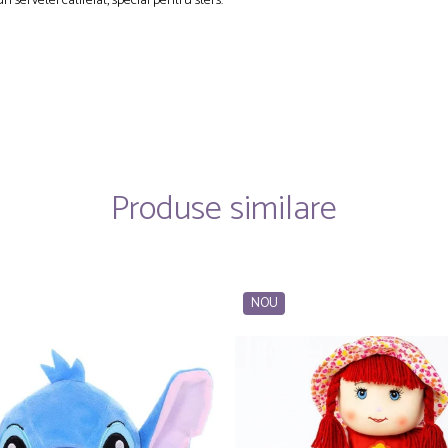
 servetel catifelat, special pentru sters.
Produse similare
NOU