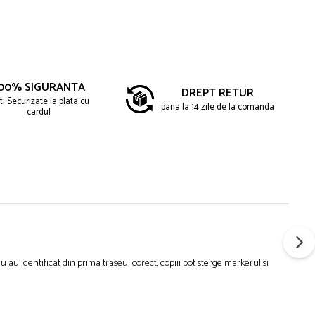
00% SIGURANTA
DREPT RETUR
ti Securizate la plata cu
pana la 14 zile de la comanda
cardul
 au identificat din prima traseul corect, copiii pot sterge markerul si