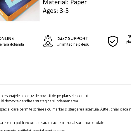
1
ONLINE
24/7 SUPPORT
pla
ate fara dobanda
Unlimited help desk.
personajele celor 32 de povesti de pe plansele jocului.
 isi dezvolta gandirea strategica si indemanarea.
pecial care permite scrierea cu marker si stergerea acestuia. Astfel, chiar daca nu
. Ele nu pot fi incurcate sau ratacite, intrucat sunt numerotate.