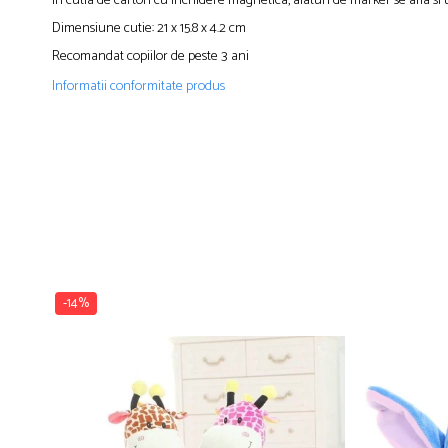
In cutia de carton cu inchidere magnetica, alaturi de marker se afla si un
Dimensiune cutie: 21 x 15.8 x 4.2 cm
Recomandat copiilor de peste 3 ani
Informatii conformitate produs
-14%