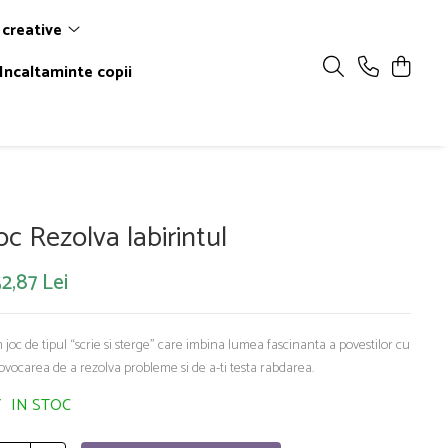
 creative
Incaltaminte copii
oc Rezolva labirintul
2,87 Lei
 joc de tipul “scrie si sterge” care imbina lumea fascinanta a povestilor cu
ovocarea de a rezolva probleme si de a-ti testa rabdarea.
IN STOC