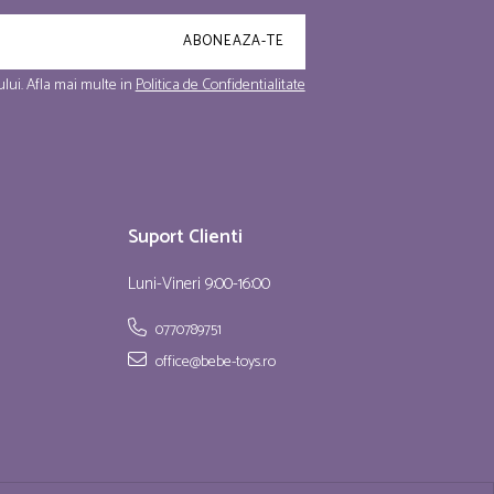
lui. Afla mai multe in
Politica de Confidentialitate
Suport Clienti
Luni-Vineri 9:00-16:00
0770789751
office@bebe-toys.ro