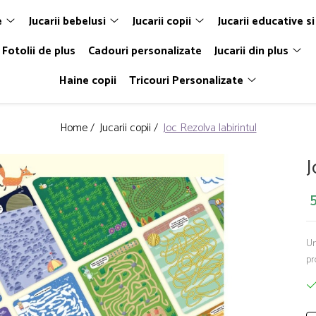
e
Jucarii bebelusi
Jucarii copii
Jucarii educative si
Fotolii de plus
Cadouri personalizate
Jucarii din plus
Haine copii
Tricouri Personalizate
Home /
Jucarii copii /
Joc Rezolva labirintul
J
5
Un
pr