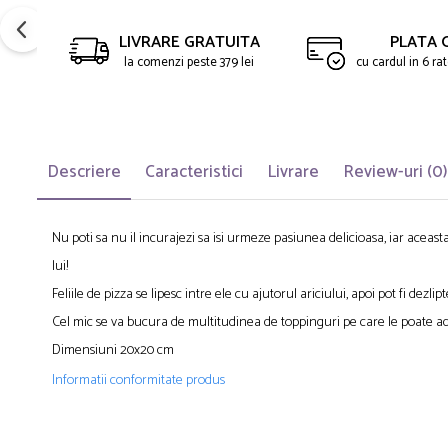
LIVRARE GRATUITA
PLATA 
la comenzi peste 379 lei
cu cardul in 6 r
Descriere
Caracteristici
Livrare
Review-uri
(0)
Nu poti sa nu il incur
ajezi sa isi urme
ze p
asiunea delicioasa, iar aceast
a
lui!
Feliile de pizza se lipesc intre ele cu ajutorul ariciului, apoi pot fi dezli
Cel mic se va bucura de multitudinea de toppinguri pe care le poate a
Dimensiuni 20x20 cm
Informatii conformitate produs