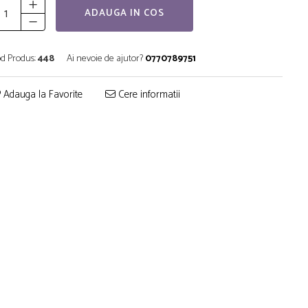
ADAUGA IN COS
d Produs:
448
Ai nevoie de ajutor?
0770789751
Adauga la Favorite
Cere informatii