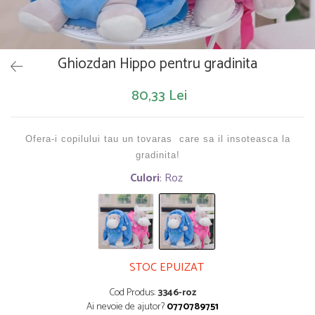
Saltelute de activitati
Masinute
Tablite educative
Papusi si accesorii
Trenulete si masinute
Trotinete
Unelte si bancuri de lucru
Ghiozdan Hippo pentru gradinita
80,33 Lei
Ofera-i copilului tau un tovaras care sa il insoteasca la
gradinita!
Culori
: Roz
STOC EPUIZAT
Cod Produs:
3346-roz
Ai nevoie de ajutor?
0770789751