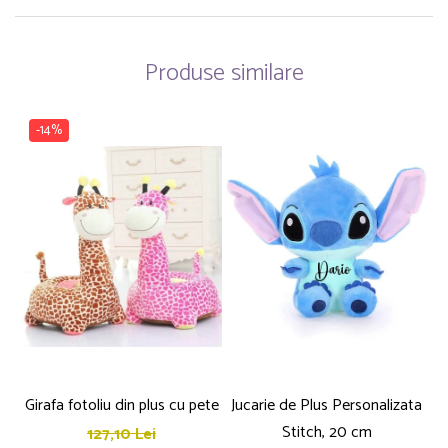
Produse similare
-14%
Girafa fotoliu din plus cu pete
Jucarie de Plus Personalizata
P
Stitch, 20 cm
127,10 Lei