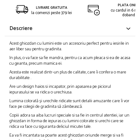
PLATA ONLIN
LIVRARE GRATUITA
cu cardul in 6 rat
la comenzi peste 379 lei
dobanda
Descriere
Acest ghiozdan cu lumini este un accesoriu perfect pentru iesirile in
aer liber sau pentru gradinita.
In plus, o va face sa fie mandra, pentru ca acum pleaca si ea de acasa
cu geanta, precum mamica ei.
Acesta este realizat dintr-un plus de calitate, care îi confera o mare
durabilitate .
Are un design haios si incapator, prin apasarea pe piciorul
iepurasului se va ridica o urechiusa.
Lumina colorată și urechile ridicate sunt detalii amuzante care îi vor
face pe colegii de gradinita să zâmbească.
Copiii adora sa aiba lucruri speciale si sa fie in centrul atentiei, iar un
ghiozdan in forma de iepuras cu lumini colorate si urechi care se
ridica va face cu siguranta deliciul micutei tale.
Ea va fi incantata sa poarte acest ghiozdan oriunde merge si va fi