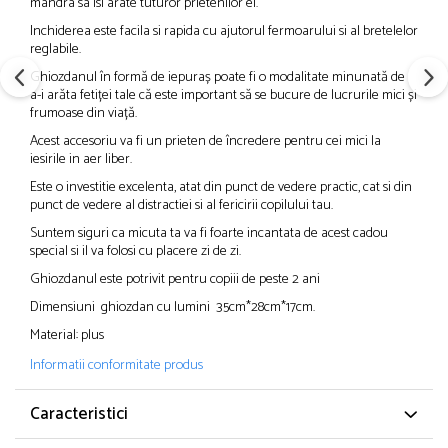
mandra sa isi arate tuturor prietenilor ei.
Inchiderea este facila si rapida cu ajutorul fermoarului si al bretelelor
reglabile.
Ghiozdanul în formă de iepuraș poate fi o modalitate minunată de
a-i arăta fetiței tale că este important să se bucure de lucrurile mici și
frumoase din viață.
Acest accesoriu va fi un prieten de încredere pentru cei mici la
iesirile in aer liber.
Este o investitie excelenta, atat din punct de vedere practic, cat si din
punct de vedere al distractiei si al fericirii copilului tau.
Suntem siguri ca micuta ta va fi foarte incantata de acest cadou
special si il va folosi cu placere zi de zi.
Ghiozdanul este potrivit pentru copiii de peste 2 ani
Dimensiuni ghiozdan cu lumini 35cm*28cm*17cm.
Material: plus
Informatii conformitate produs
Caracteristici