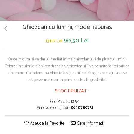
Saltelute de activitati
Masinute
Tablite educative
Papusi si accesorii
Trenulete si masinute
Trotinete
Unelte si bancuri de lucru
Ghiozdan cu lumini, model iepuras
90,50 Lei
131,17 Lei
Orice micuta isi va darui imediat inima ghiozdanului de plus cu lumini!
Colorat in culorile alb si roz dragalas, ghiozdanul ii va permite fetitei tale sa
aiba mereu la indemana obiectele si jucariile ei dragi, care o ajuta sa se
adapteze mai usor in primele zile ale gradinitei.
STOC EPUIZAT
Cod Produs:
123-1
Ai nevoie de ajutor?
0770789751
Adauga la Favorite
Cere informatii