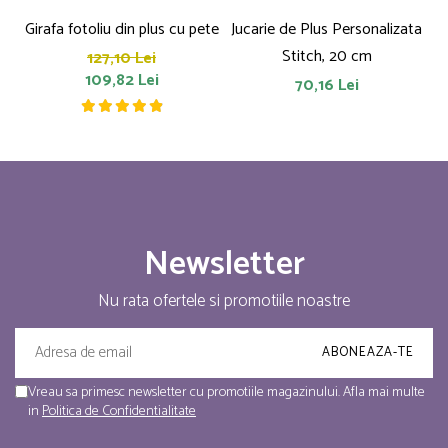
Girafa fotoliu din plus cu pete
Jucarie de Plus Personalizata
P
Stitch, 20 cm
127,10 Lei
109,82 Lei
70,16 Lei
Newsletter
Nu rata ofertele si promotiile noastre
Vreau sa primesc newsletter cu promotiile magazinului. Afla mai multe
in
Politica de Confidentialitate