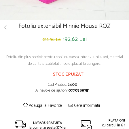
Saltelute de activitati
Masinute
Tablite educative
Papusi si accesorii
Trenulete si masinute
Trotinete
Unelte si bancuri de lucru
Fotoliu extensibil Minnie Mouse ROZ
192,62 Lei
212,96 Lei
Fotoliu din plus potrivit pentru copii cu varsta intre 12 luni-4 ani, material
de calitate ,catifelat ,moale ,placut la atingere.
STOC EPUIZAT
Cod Produs:
2400
Ai nevoie de ajutor?
0770789751
Adauga la Favorite
Cere informatii
PLATA ONLIN
LIVRARE GRATUITA
cu cardul in 6 rat
la comenzi peste 379 lei