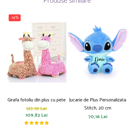
Produse similare
-14%
Girafa fotoliu din plus cu pete
Jucarie de Plus Personalizata
P
Stitch, 20 cm
127,10 Lei
109,82 Lei
70,16 Lei