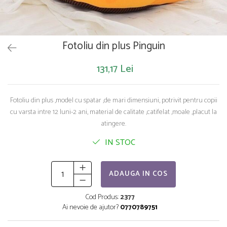
Saltelute de activitati
Masinute
Tablite educative
Papusi si accesorii
Trenulete si masinute
Trotinete
Unelte si bancuri de lucru
Fotoliu din plus Pinguin
131,17 Lei
Fotoliu din plus ,model cu spatar ,de mari dimensiuni, potrivit pentru copii
cu varsta intre 12 luni-2 ani, material de calitate ,catifelat ,moale ,placut la
atingere.
IN STOC
ADAUGA IN COS
Cod Produs:
2377
Ai nevoie de ajutor?
0770789751