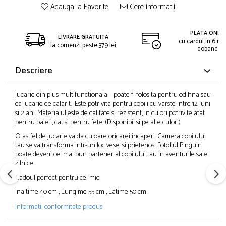
Adauga la Favorite
Cere informatii
PLATA ONLIN
LIVRARE GRATUITA
cu cardul in 6 rat
la comenzi peste 379 lei
dobanda
Descriere
Jucarie din plus multifunctionala – poate fi folosita pentru odihna sau
ca jucarie de calarit. Este potrivita pentru copiii cu varste intre 12 luni
si 2 ani. Materialul este de calitate si rezistent, in culori potrivite atat
pentru baieti, cat si pentru fete. (Disponibil si pe alte culori)
O astfel de jucarie va da culoare oricarei incaperi. Camera copilului
tau se va transforma intr-un loc vesel si prietenos! Fotoliul Pinguin
poate deveni cel mai bun partener al copilului tau in aventurile sale
zilnice.
Cadoul perfect pentru cei mici
Inaltime 40 cm , Lungime 55 cm , Latime 50 cm
Informatii conformitate produs