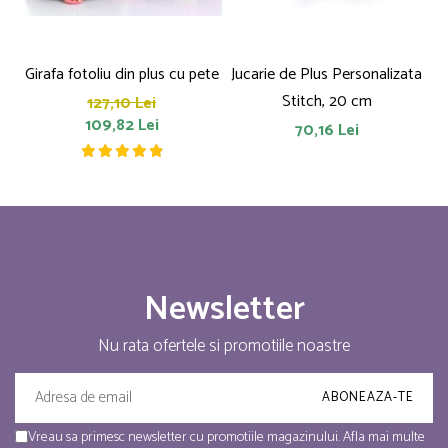
Girafa fotoliu din plus cu pete
Jucarie de Plus Personalizata
P
Stitch, 20 cm
127,10 Lei
109,82 Lei
70,16 Lei
Newsletter
Nu rata ofertele si promotiile noastre
Vreau sa primesc newsletter cu promotiile magazinului. Afla mai multe