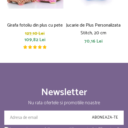
Girafa fotoliu din plus cu pete
Jucarie de Plus Personalizata
P
Stitch, 20 cm
127,10 Lei
109,82 Lei
70,16 Lei
Newsletter
Nu rata ofertele si promotiile noastre