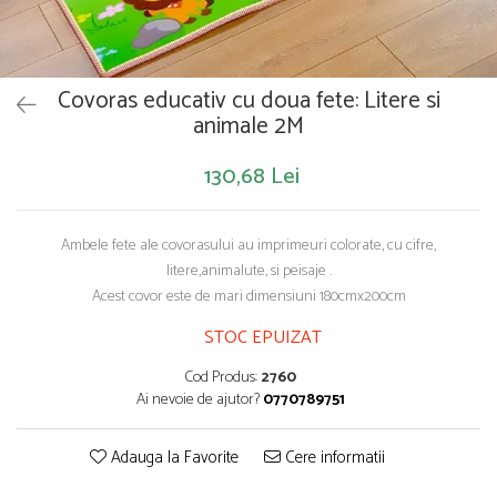
Saltelute de activitati
Masinute
Tablite educative
Papusi si accesorii
Trenulete si masinute
Trotinete
Unelte si bancuri de lucru
Covoras educativ cu doua fete: Litere si
animale 2M
130,68 Lei
Ambele fete ale covorasului au imprimeuri colorate, cu cifre,
litere,animalute, si peisaje .
Acest covor este de mari dimensiuni 180cmx200cm
STOC EPUIZAT
Cod Produs:
2760
Ai nevoie de ajutor?
0770789751
Adauga la Favorite
Cere informatii