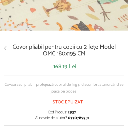
Saltelute de activitati
Masinute
Tablite educative
Papusi si accesorii
Trenulete si masinute
Trotinete
Unelte si bancuri de lucru
Covor pliabil pentru copii cu 2 fețe Model
OMC 180x195 CM
168,19 Lei
Covoarasul pliabil protejează copilul de frig și disconfort atunci când se
joacă pe podea.
STOC EPUIZAT
Cod Produs:
2937
Ai nevoie de ajutor?
0770789751