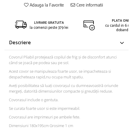
Adauga la Favorite
Cere informatii
PLATA ONLIN
LIVRARE GRATUITA
cu cardul in 6 rat
la comenzi peste 379 lei
dobanda
Descriere
Covorul Pliabil protejează copilul de frig și de disconfort atunci
când se joacă pe podea sau pe sol.
Acest covor se manipuleaza foarte usor, se impacheteaza si
despacheteaza rapid,nu ocupa mult spatiu.
Aveți posibilitatea să luați covorașul cu dumneavoastră oriunde
mergeți, datorită dimensiunilor compacte și greutății reduse.
Covorasul include o gentuta.
Se curata foarte usor si este impermeabil.
Covorasul are imprimeuri pe ambele fete.
Dimensiuni 180x195cm Grosime 1 cm