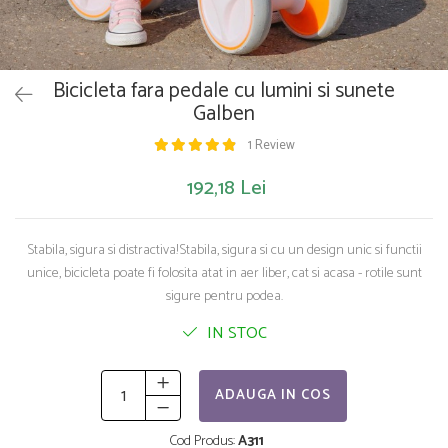
Saltelute de activitati
Masinute
Tablite educative
Papusi si accesorii
Trenulete si masinute
Trotinete
Unelte si bancuri de lucru
Bicicleta fara pedale cu lumini si sunete
Galben
1 Review
192,18 Lei
Stabila, sigura si distractiva!Stabila, sigura si cu un design unic si functii
unice, bicicleta poate fi folosita atat in aer liber, cat si acasa - rotile sunt
sigure pentru podea.
IN STOC
ADAUGA IN COS
Cod Produs:
A311