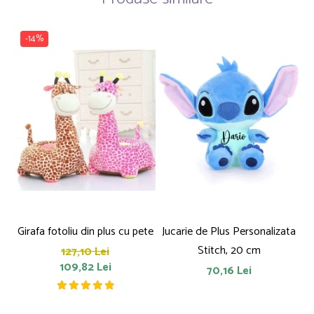
-14%
Girafa fotoliu din plus cu pete
Jucarie de Plus Personalizata
P
Stitch, 20 cm
127,10 Lei
109,82 Lei
70,16 Lei