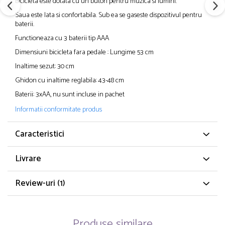
Bicicleta este dotata cu un buton pentru muzica si lumini.
Saua este lata si confortabila. Sub ea se gaseste dispozitivul pentru
baterii.
Functioneaza cu 3 baterii tip AAA
Dimensiuni bicicleta fara pedale : Lungime 53 cm
Inaltime sezut: 30 cm
Ghidon cu inaltime reglabila: 43-48 cm
Baterii: 3xAA, nu sunt incluse in pachet
Informatii conformitate produs
Caracteristici
Livrare
Review-uri
(1)
Produse similare