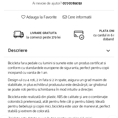
Ai nevoie de ajutor?
0770789751
Adauga la Favorite
Cere informatii
PLATA ONLIN
LIVRARE GRATUITA
cu cardul in 6 rat
la comenzi peste 379 lei
dobanda
Descriere
Bicicleta fara pedale cu lumini si sunete este un produs certificat si
conform cu standardele europene de siguranta, perfect pentru copii
incepand cu varsta de 1 an.
Design-ul cu 4 roti, 2 in fata si 2 in spate, asigura un grad maxim de
stabilitate, in plus echilibrul produsului este desăvârșit, iar ghidonul
se poate roti pentru schimbarea în mod intuitiv a direcției.
Bicicleta este realizată din plastic ABS de calitate și are o combinație
coloristică prietenoasă, atât pentru fete cât și pentru băieți. Ideală
pentru bebelușii și copiii mici, bicicleta este usor de manevrat, perfect
stabilă și extrem de colorată.