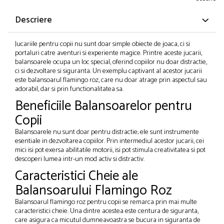
Descriere
Jucariile pentru copii nu sunt doar simple obiecte de joaca, ci si
portaluri catre aventuri si experiente magice. Printre aceste jucarii,
balansoarele ocupa un loc special, oferind copiilor nu doar distractie,
ci si dezvoltare si siguranta. Un exemplu captivant al acestor jucarii
este balansoarul flamingo roz, care nu doar atrage prin aspectul sau
adorabil, dar si prin functionalitatea sa.
Beneficiile Balansoarelor pentru
Copii
Balansoarele nu sunt doar pentru distractie; ele sunt instrumente
esentiale in dezvoltarea copiilor. Prin intermediul acestor jucarii, cei
mici isi pot exersa abilitatile motorii, isi pot stimula creativitatea si pot
descoperi lumea intr-un mod activ si distractiv.
Caracteristici Cheie ale
Balansoarului Flamingo Roz
Balansoarul flamingo roz pentru copii se remarca prin mai multe
caracteristici cheie. Una dintre acestea este centura de siguranta,
care asigura ca micutul dumneavoastra se bucura in siguranta de