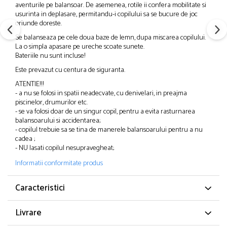
aventurile pe balansoar. De asemenea, rotile ii confera mobilitate si
usurinta in deplasare, permitandu-i copilului sa se bucure de joc
oriunde doreste.
Se balanseaza pe cele doua baze de lemn, dupa miscarea copilului.
La o simpla apasare pe ureche scoate sunete.
Bateriile nu sunt incluse!
Este prevazut cu centura de siguranta.
ATENTIE!!!
- a nu se folosi in spatii neadecvate, cu denivelari, in preajma
piscinelor, drumurilor etc.
- se va folosi doar de un singur copil, pentru a evita rasturnarea
balansoarului si accidentarea;
- copilul trebuie sa se tina de manerele balansoarului pentru a nu
cadea ;
- NU lasati copilul nesupravegheat;
Informatii conformitate produs
Caracteristici
Livrare