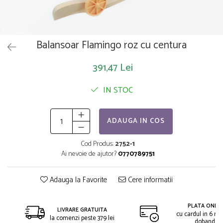
Saltelute de activitati
Masinute
Tablite educative
Papusi si accesorii
Trenulete si masinute
Trotinete
Unelte si bancuri de lucru
Balansoar Flamingo roz cu centura
391,47 Lei
IN STOC
ADAUGA IN COS
Cod Produs:
2752-1
Ai nevoie de ajutor?
0770789751
Adauga la Favorite
Cere informatii
PLATA ONLIN
LIVRARE GRATUITA
cu cardul in 6 rat
la comenzi peste 379 lei
dobanda