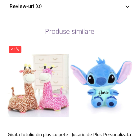
Review-uri
(0)
Produse similare
-14%
Girafa fotoliu din plus cu pete
Jucarie de Plus Personalizata
P