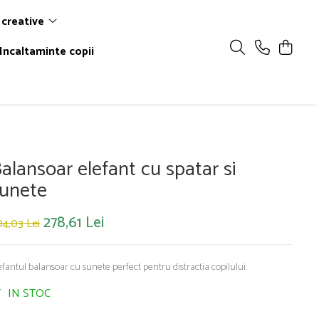
 creative
Incaltaminte copii
alansoar elefant cu spatar si
unete
278,61 Lei
4,03 Lei
efantul balansoar cu sunete perfect pentru distractia copilului.
IN STOC