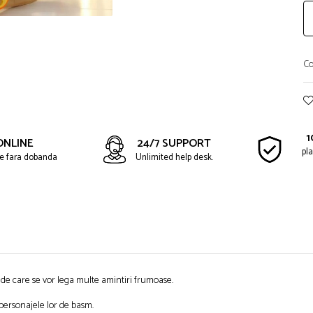
Co
1
ONLINE
24/7 SUPPORT
pla
ate fara dobanda
Unlimited help desk.
, de care se vor lega multe amintiri frumoase.
e personajele lor de basm.