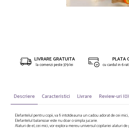
Saltelute de activitati
Masinute
Tablite educative
Papusi si accesorii
Trenulete si masinute
Trotinete
Unelte si bancuri de lucru
LIVRARE GRATUITA
PLATA 
la comenzi peste 379 lei
cu cardul in 6 r
Descriere
Caracteristici
Livrare
Review-uri
(0)
Elefantelul pentru copii, va fi intotdeauna un cadou adorat de cei mici
Elefantelul balansoar este nu doar o simpla jucarie.
Alaturi de el, cei mici, vor explora mereu universul copilariei alaturi d