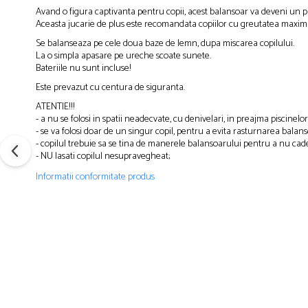
Avand o figura captivanta pentru copii, acest balansoar va deveni un pr
Aceasta jucarie de plus este recomandata copiilor cu greutatea maxima
Se balanseaza pe cele doua baze de lemn, dupa miscarea copilului.
La o simpla apasare pe ureche scoate sunete.
Bateriile nu sunt incluse!
Este prevazut cu centura de siguranta.
ATENTIE!!!
- a nu se folosi in spatii neadecvate, cu denivelari, in preajma piscinelor
- se va folosi doar de un singur copil, pentru a evita rasturnarea balans
- copilul trebuie sa se tina de manerele balansoarului pentru a nu cade
- NU lasati copilul nesupravegheat;
Informatii conformitate produs