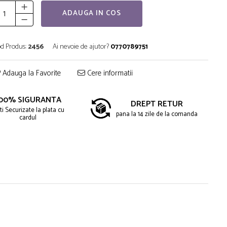
ADAUGA IN COS
d Produs:
2456
Ai nevoie de ajutor?
0770789751
Adauga la Favorite
Cere informatii
00% SIGURANTA
DREPT RETUR
ti Securizate la plata cu
pana la 14 zile de la comanda
cardul