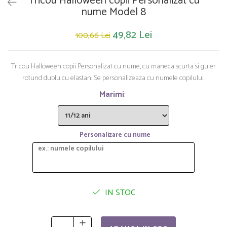
Tricou Halloween copii Personalizat cu
Saltelute de activitati
Masinute
Tablite educative
nume Model 8
Papusi si accesorii
Trenulete si masinute
Trotinete
Unelte si bancuri de lucru
49,82 Lei
100,66 Lei
Tricou Halloween copii Personalizat cu nume, cu maneca scurta si guler
rotund dublu cu elastan. Se personalizeaza cu numele copilului.
Marimi
:
Personalizare cu nume
IN STOC