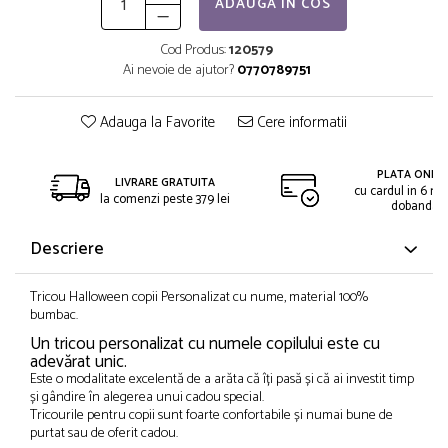
ADAUGA IN COS
Cod Produs:
120579
Ai nevoie de ajutor?
0770789751
Adauga la Favorite
Cere informatii
PLATA ONLIN
LIVRARE GRATUITA
cu cardul in 6 rat
la comenzi peste 379 lei
dobanda
Descriere
Tricou Halloween copii Personalizat cu nume, material 100%
bumbac.
Un tricou personalizat cu numele copilului este cu
adevărat unic.
Este o modalitate excelentă de a arăta că îți pasă și că ai investit timp
și gândire în alegerea unui cadou special.
Tricourile pentru copii sunt foarte confortabile și numai bune de
purtat sau de oferit cadou.