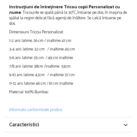
Instrucțiuni de întreținere Tricou copii Personalizat cu
nume
: Tricourile se spală până la 30°C, întoarse pe dos, în mașina de
spălat la regim delicat fără agenți de înălbire. Se calcă întoarse pe
dos.
Dimensiuni Tricou Personalizat:
1-2 ani: latime 26 cm / inaltime 41 cm
3-4 ani: latime 32 cm / inaltime 45 cm
5-6 ani: latime 35 cm / 49 cm inaltime
7/8 ani: latime 38cm /inaltime 53cm
9-10 ani: latime 42cm / inaltime 57 cm
11-12 ani: latime 46 cm / 61 cm inaltime
Material: 100% Bumbac
Informatii conformitate produs
Caracteristici