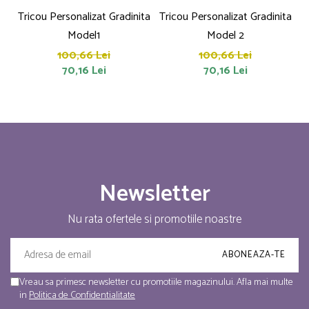
Tricou Personalizat Gradinita
Tricou Personalizat Gradinita
T
Model1
Model 2
100,66 Lei
100,66 Lei
70,16 Lei
70,16 Lei
Newsletter
Nu rata ofertele si promotiile noastre
Vreau sa primesc newsletter cu promotiile magazinului. Afla mai multe
in
Politica de Confidentialitate