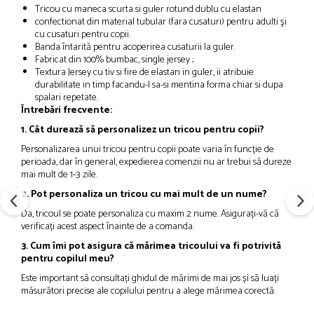
Tricou cu maneca scurta si guler rotund dublu cu elastan
confectionat din material tubular (fara cusaturi) pentru adulti şi
cu cusaturi pentru copii.
Banda întarită pentru acoperirea cusaturii la guler.
Fabricat din
100% bumbac, single jersey ;
Textura Jersey cu tiv si fire de elastan in guler, ii atribuie
durabilitate in timp facandu-l sa-si mentina forma chiar si dupa
spalari repetate.
Întrebări frecvente:
1. Cât durează să personalizez un tricou pentru copii?
Personalizarea unui tricou pentru copii poate varia în funcție de
perioada, dar în general, expedierea comenzii nu ar trebui să dureze
mai mult de 1-3 zile.
2. Pot personaliza un tricou cu mai mult de un nume?
Da, tricoul se poate personaliza cu maxim 2 nume. Asigurați-vă că
verificați acest aspect înainte de a comanda.
3. Cum îmi pot asigura că mărimea tricoului va fi potrivită
pentru copilul meu?
Este important să consultați ghidul de mărimi de mai jos și să luați
măsurători precise ale copilului pentru a alege mărimea corectă.