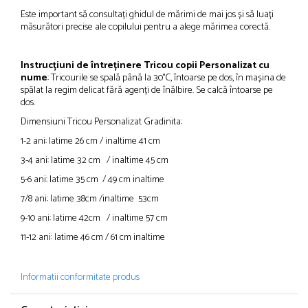
Este important să consultați ghidul de mărimi de mai jos și să luați
măsurători precise ale copilului pentru a alege mărimea corectă.
Instrucțiuni de întreținere Tricou copii Personalizat cu
nume
: Tricourile se spală până la 30°C, întoarse pe dos, în mașina de
spălat la regim delicat fără agenți de înălbire. Se calcă întoarse pe
dos.
Dimensiuni Tricou Personalizat Gradinita:
1-2 ani: latime 26 cm / inaltime 41 cm
3-4 ani: latime 32 cm / inaltime 45 cm
5-6 ani: latime 35 cm / 49 cm inaltime
7/8 ani: latime 38cm /inaltime 53cm
9-10 ani: latime 42cm / inaltime 57 cm
11-12 ani: latime 46 cm / 61 cm inaltime
Informatii conformitate produs