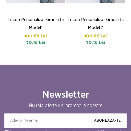
Tricou Personalizat Gradinita
Tricou Personalizat Gradinita
T
Model1
Model 2
100,66 Lei
100,66 Lei
70,16 Lei
70,16 Lei
Newsletter
Nu rata ofertele si promotiile noastre