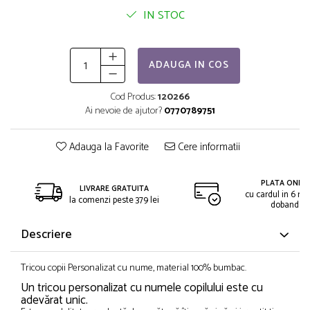
IN STOC
ADAUGA IN COS
Cod Produs:
120266
Ai nevoie de ajutor?
0770789751
Adauga la Favorite
Cere informatii
PLATA ONLIN
LIVRARE GRATUITA
cu cardul in 6 rat
la comenzi peste 379 lei
dobanda
Descriere
Tricou copii Personalizat cu nume, material 100% bumbac.
Un tricou personalizat cu numele copilului este cu
adevărat unic.