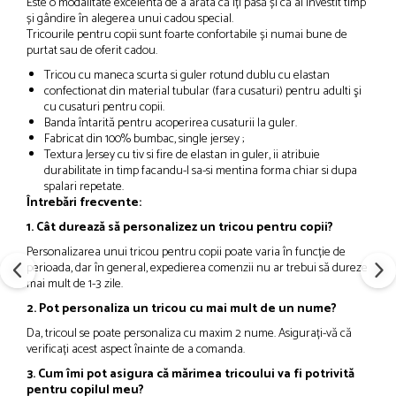
Este o modalitate excelentă de a arăta că îți pasă și că ai investit timp
și gândire în alegerea unui cadou special.
Tricourile pentru copii sunt foarte confortabile și numai bune de
purtat sau de oferit cadou.
Tricou cu maneca scurta si guler rotund dublu cu elastan
confectionat din material tubular (fara cusaturi) pentru adulti şi
cu cusaturi pentru copii.
Banda întarită pentru acoperirea cusaturii la guler.
Fabricat din
100% bumbac, single jersey ;
Textura Jersey cu tiv si fire de elastan in guler, ii atribuie
durabilitate in timp facandu-l sa-si mentina forma chiar si dupa
spalari repetate.
Întrebări frecvente:
1. Cât durează să personalizez un tricou pentru copii?
Personalizarea unui tricou pentru copii poate varia în funcție de
perioada, dar în general, expedierea comenzii nu ar trebui să dureze
mai mult de 1-3 zile.
2. Pot personaliza un tricou cu mai mult de un nume?
Da, tricoul se poate personaliza cu maxim 2 nume. Asigurați-vă că
verificați acest aspect înainte de a comanda.
3. Cum îmi pot asigura că mărimea tricoului va fi potrivită
pentru copilul meu?