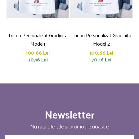
Tricou Personalizat Gradinita
Tricou Personalizat Gradinita
T
Model1
Model 2
100,66 Lei
100,66 Lei
70,16 Lei
70,16 Lei
Newsletter
Nu rata ofertele si promotiile noastre