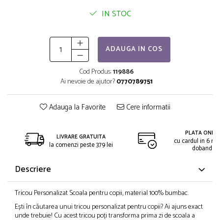
IN STOC
ADAUGA IN COS
Cod Produs:
119886
Ai nevoie de ajutor?
0770789751
Adauga la Favorite
Cere informatii
PLATA ONLIN
LIVRARE GRATUITA
cu cardul in 6 rat
la comenzi peste 379 lei
dobanda
Descriere
Tricou Personalizat Scoala pentru copii, material 100% bumbac.
Ești în căutarea unui tricou personalizat pentru copii? Ai ajuns exact
unde trebuie! Cu acest tricou poți transforma prima zi de scoala a