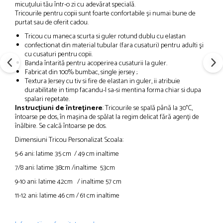
micuțului tău într-o zi cu adevărat specială.
Tricourile pentru copii sunt foarte confortabile și numai bune de
purtat sau de oferit cadou.
Tricou cu maneca scurta si guler rotund dublu cu elastan
confectionat din material tubular (fara cusaturi) pentru adulti şi
cu cusaturi pentru copii.
Banda întarită pentru acoperirea cusaturii la guler.
Fabricat din
100% bumbac, single jersey ;
Textura Jersey cu tiv si fire de elastan in guler, ii atribuie
durabilitate in timp facandu-l sa-si mentina forma chiar si dupa
spalari repetate.
Instrucțiuni de întreținere
: Tricourile se spală până la 30°C,
întoarse pe dos, în mașina de spălat la regim delicat fără agenți de
înălbire. Se calcă întoarse pe dos.
Dimensiuni Tricou Personalizat Scoala:
5-6 ani: latime 35 cm / 49 cm inaltime
7/8 ani: latime 38cm /inaltime 53cm
9-10 ani: latime 42cm / inaltime 57 cm
11-12 ani: latime 46 cm / 61 cm inaltime