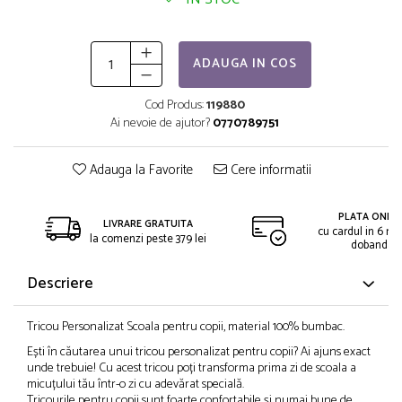
ADAUGA IN COS
Cod Produs:
119880
Ai nevoie de ajutor?
0770789751
Adauga la Favorite
Cere informatii
PLATA ONLIN
LIVRARE GRATUITA
cu cardul in 6 rat
la comenzi peste 379 lei
dobanda
Descriere
Tricou Personalizat Scoala pentru copii, material 100% bumbac.
Ești în căutarea unui tricou personalizat pentru copii? Ai ajuns exact
unde trebuie! Cu acest tricou poți transforma prima zi de scoala a
micuțului tău într-o zi cu adevărat specială.
Tricourile pentru copii sunt foarte confortabile și numai bune de