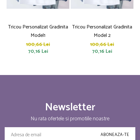
Tricou Personalizat Gradinita
Tricou Personalizat Gradinita
T
Model1
Model 2
100,66 Lei
100,66 Lei
70,16 Lei
70,16 Lei
Newsletter
Nu rata ofertele si promotiile noastre