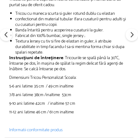
purtat sau de oferit cadou.
Tricou cu maneca scurta si guler rotund dublu cu elastan
confectionat din material tubular (fara cusaturi) pentru adulti şi
cu cusaturi pentru copii.
Banda întarită pentru acoperirea cusaturii la guler.
Fabricat din
100% bumbac, single jersey ;
Textura Jersey cu tiv si fire de elastan in guler, ii atribuie
durabilitate in timp facandu-l sa-si mentina forma chiar si dupa
spalari repetate.
Instrucțiuni de întreținere
: Tricourile se spală până la 30°C,
întoarse pe dos, în mașina de spălat la regim delicat fără agenți de
înălbire. Se calcă întoarse pe dos.
Dimensiuni Tricou Personalizat Scoala:
5-6 ani: latime 35 cm / 49 cm inaltime
7/8 ani: latime 38cm /inaltime 53cm
9-10 ani: latime 42cm / inaltime 57 cm
11-12 ani: latime 46 cm / 61 cm inaltime
Informatii conformitate produs