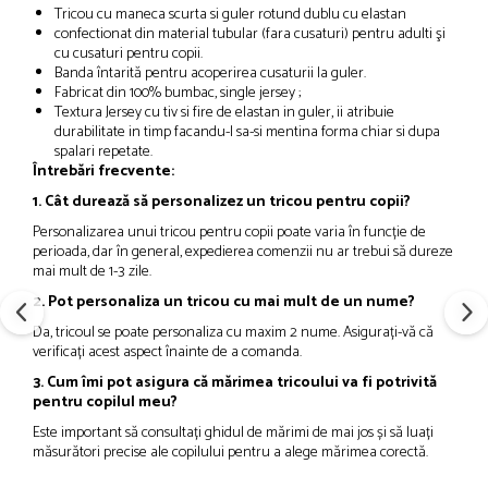
Tricou cu maneca scurta si guler rotund dublu cu elastan
confectionat din material tubular (fara cusaturi) pentru adulti şi
cu cusaturi pentru copii.
Banda întarită pentru acoperirea cusaturii la guler.
Fabricat din
100% bumbac, single jersey ;
Textura Jersey cu tiv si fire de elastan in guler, ii atribuie
durabilitate in timp facandu-l sa-si mentina forma chiar si dupa
spalari repetate.
Întrebări frecvente:
1. Cât durează să personalizez un tricou pentru copii?
Personalizarea unui tricou pentru copii poate varia în funcție de
perioada, dar în general, expedierea comenzii nu ar trebui să dureze
mai mult de 1-3 zile.
2. Pot personaliza un tricou cu mai mult de un nume?
Da, tricoul se poate personaliza cu maxim 2 nume. Asigurați-vă că
verificați acest aspect înainte de a comanda.
3. Cum îmi pot asigura că mărimea tricoului va fi potrivită
pentru copilul meu?
Este important să consultați ghidul de mărimi de mai jos și să luați
măsurători precise ale copilului pentru a alege mărimea corectă.