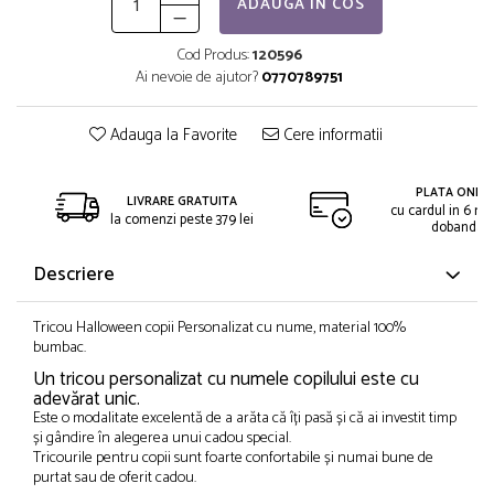
ADAUGA IN COS
Cod Produs:
120596
Ai nevoie de ajutor?
0770789751
Adauga la Favorite
Cere informatii
PLATA ONLIN
LIVRARE GRATUITA
cu cardul in 6 rat
la comenzi peste 379 lei
dobanda
Descriere
Tricou Halloween copii Personalizat cu nume, material 100%
bumbac.
Un tricou personalizat cu numele copilului este cu
adevărat unic.
Este o modalitate excelentă de a arăta că îți pasă și că ai investit timp
și gândire în alegerea unui cadou special.
Tricourile pentru copii sunt foarte confortabile și numai bune de
purtat sau de oferit cadou.