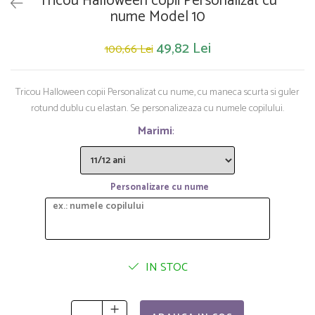
Tricou Halloween copii Personalizat cu
Saltelute de activitati
Masinute
Tablite educative
nume Model 10
Papusi si accesorii
Trenulete si masinute
Trotinete
Unelte si bancuri de lucru
49,82 Lei
100,66 Lei
Tricou Halloween copii Personalizat cu nume, cu maneca scurta si guler
rotund dublu cu elastan. Se personalizeaza cu numele copilului.
Marimi
:
Personalizare cu nume
IN STOC