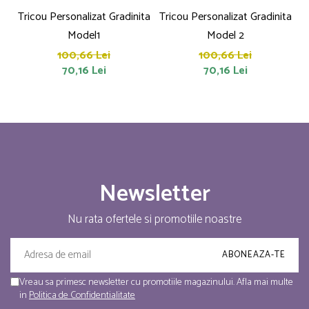
Tricou Personalizat Gradinita
Tricou Personalizat Gradinita
T
Model1
Model 2
100,66 Lei
100,66 Lei
70,16 Lei
70,16 Lei
Newsletter
Nu rata ofertele si promotiile noastre
Vreau sa primesc newsletter cu promotiile magazinului. Afla mai multe
in
Politica de Confidentialitate