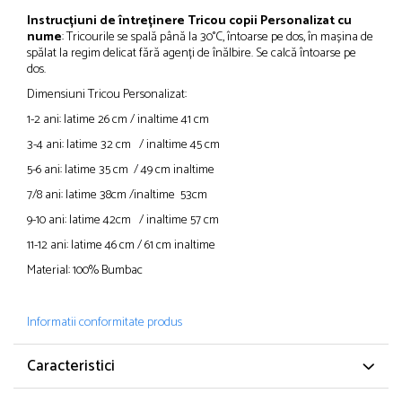
Instrucțiuni de întreținere Tricou copii Personalizat cu
nume
: Tricourile se spală până la 30°C, întoarse pe dos, în mașina de
spălat la regim delicat fără agenți de înălbire. Se calcă întoarse pe
dos.
Dimensiuni Tricou Personalizat:
1-2 ani: latime 26 cm / inaltime 41 cm
3-4 ani: latime 32 cm / inaltime 45 cm
5-6 ani: latime 35 cm / 49 cm inaltime
7/8 ani: latime 38cm /inaltime 53cm
9-10 ani: latime 42cm / inaltime 57 cm
11-12 ani: latime 46 cm / 61 cm inaltime
Material: 100% Bumbac
Informatii conformitate produs
Caracteristici