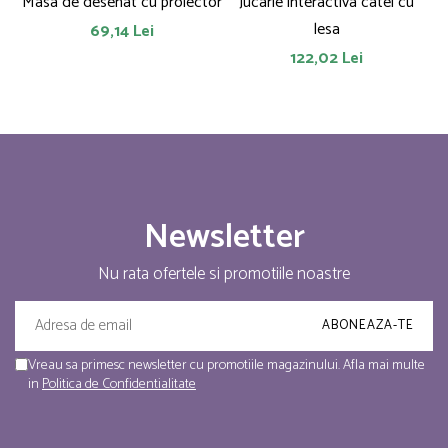
Masa de desenat cu proiector
Jucarie interactiva catel cu
lesa
69,14 Lei
122,02 Lei
Newsletter
Nu rata ofertele si promotiile noastre
Vreau sa primesc newsletter cu promotiile magazinului. Afla mai multe
in
Politica de Confidentialitate