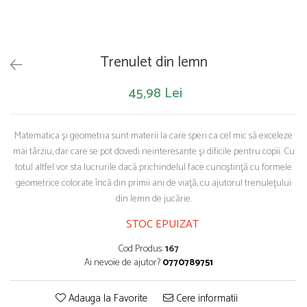
Saltelute de activitati
Masinute
Tablite educative
Papusi si accesorii
Trenulete si masinute
Trotinete
Unelte si bancuri de lucru
Trenulet din lemn
45,98 Lei
Matematica şi geometria sunt materii la care speri ca cel mic să exceleze
mai târziu, dar care se pot dovedi neinteresante şi dificile pentru copii. Cu
totul altfel vor sta lucrurile dacă prichindelul face cunoştinţă cu formele
geometrice colorate încă din primii ani de viaţă, cu ajutorul trenuleţului
din lemn de jucărie.
STOC EPUIZAT
Cod Produs:
167
Ai nevoie de ajutor?
0770789751
Adauga la Favorite
Cere informatii