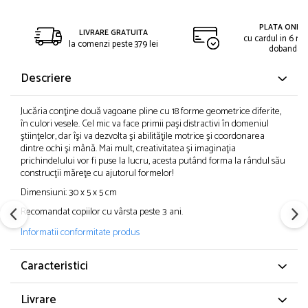
PLATA ONLIN
LIVRARE GRATUITA
cu cardul in 6 rat
la comenzi peste 379 lei
dobanda
Descriere
Jucăria conţine două vagoane pline cu 18 forme geometrice diferite,
în culori vesele. Cel mic va face primii paşi distractivi în domeniul
ştiinţelor, dar îşi va dezvolta şi abilităţile motrice şi coordonarea
dintre ochi şi mână. Mai mult, creativitatea şi imaginaţia
prichindelului vor fi puse la lucru, acesta putând forma la rândul său
construcţii măreţe cu ajutorul formelor!
Dimensiuni:
30 x 5 x 5 cm
Recomandat copiilor cu vârsta peste 3 ani.
Informatii conformitate produs
Caracteristici
Livrare