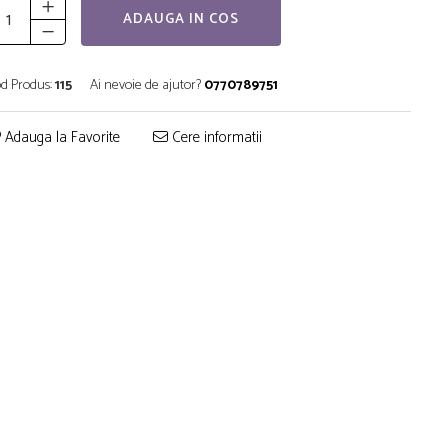
ADAUGA IN COS
d Produs:
115
Ai nevoie de ajutor?
0770789751
Adauga la Favorite
Cere informatii