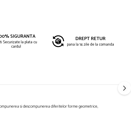
00% SIGURANTA
DREPT RETUR
ti Securizate la plata cu
pana la 14 zile de la comanda
cardul
e compunerea si descompunerea diferitelor forme geometrice,