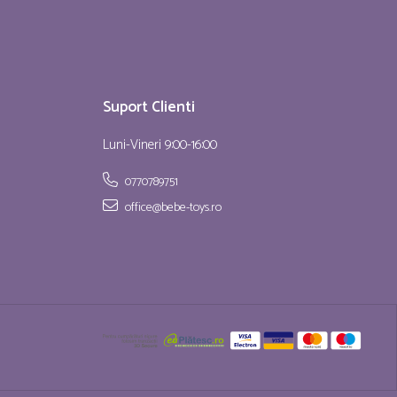
Suport Clienti
Luni-Vineri 9:00-16:00
0770789751
office@bebe-toys.ro