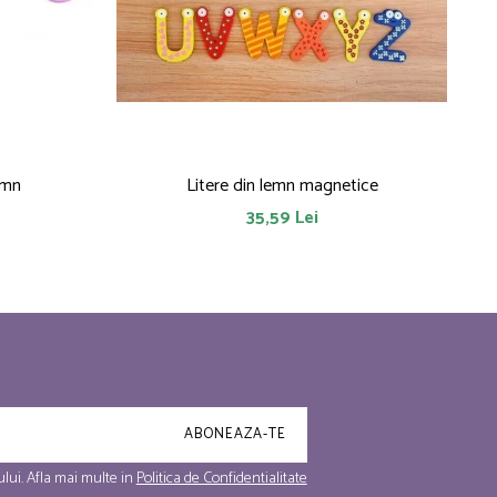
emn
Litere din lemn magnetice
35,59 Lei
lui. Afla mai multe in
Politica de Confidentialitate