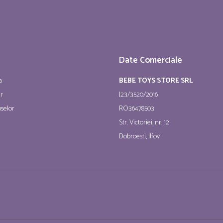
Date Comerciale
a
BEBE TOYS STORE SRL
ur
J23/3520/2016
selor
RO36478503
Str. Victoriei, nr. 12
Dobroesti, Ilfov