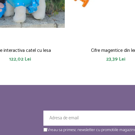
ie interactiva catel cu lesa
Cifre magentice din l
122,02 Lei
23,39 Lei
Vreau sa primesc newsletter cu promotiile magazinu