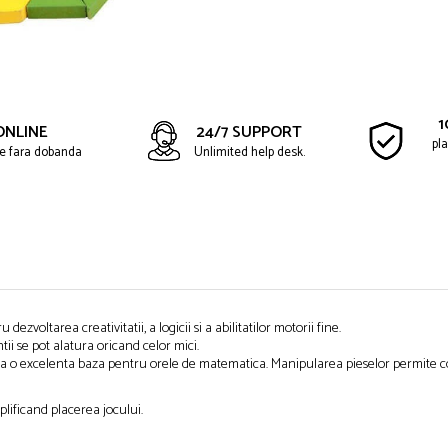
1
ONLINE
24/7 SUPPORT
pla
ate fara dobanda
Unlimited help desk.
ezvoltarea creativitatii, a logicii si a abilitatilor motorii fine.
tii se pot alatura oricand celor mici.
ite ca o excelenta baza pentru orele de matematica. Manipularea pieselor permit
plificand placerea jocului.