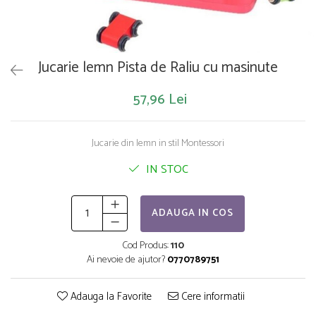
Saltelute de activitati
Masinute
Tablite educative
Papusi si accesorii
Trenulete si masinute
Trotinete
Unelte si bancuri de lucru
Jucarie lemn Pista de Raliu cu masinute
57,96 Lei
Jucarie din lemn in stil Montessori
IN STOC
ADAUGA IN COS
Cod Produs:
110
Ai nevoie de ajutor?
0770789751
Adauga la Favorite
Cere informatii