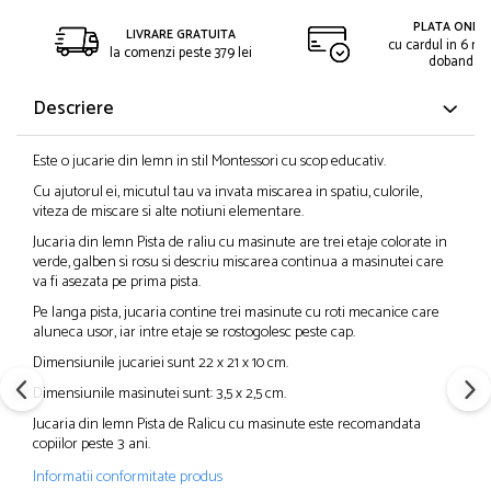
PLATA ONLIN
LIVRARE GRATUITA
cu cardul in 6 rat
la comenzi peste 379 lei
dobanda
Descriere
Este o jucarie din lemn in stil Montessori cu scop educativ.
Cu ajutorul ei, micutul tau va invata miscarea in spatiu, culorile,
viteza de miscare si alte notiuni elementare.
Jucaria din lemn Pista de raliu cu masinute are trei etaje colorate in
verde, galben si rosu si descriu miscarea continua a masinutei care
va fi asezata pe prima pista.
Pe langa pista, jucaria contine trei masinute cu roti mecanice care
aluneca usor, iar intre etaje se rostogolesc peste cap.
Dimensiunile jucariei sunt 22 x 21 x 10 cm.
Dimensiunile masinutei sunt: 3,5 x 2,5 cm.
Jucaria din lemn Pista de Ralicu cu masinute este recomandata
copiilor peste 3 ani.
Informatii conformitate produs