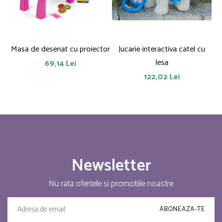
Masa de desenat cu proiector
Jucarie interactiva catel cu
lesa
69,14 Lei
122,02 Lei
Newsletter
Nu rata ofertele si promotiile noastre