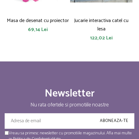
Masa de desenat cu proiector
Jucarie interactiva catel cu
lesa
69,14 Lei
122,02 Lei
Newsletter
Nu rata ofertele si promotiile noastre
Vreau sa primesc newsletter cu promotiile magazinului. Afla mai multe