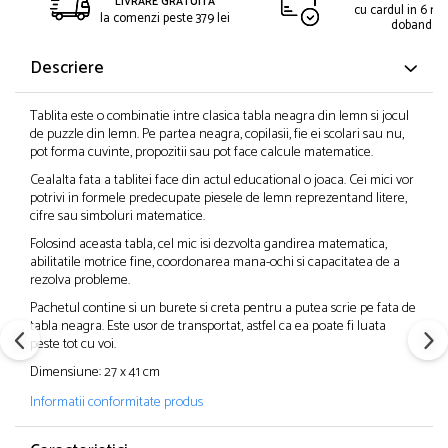
LIVRARE GRATUITA
cu cardul in 6 rat
la comenzi peste 379 lei
dobanda
Descriere
Tablita este o combinatie intre clasica tabla neagra din lemn si jocul
de puzzle din lemn. Pe partea neagra, copilasii, fie ei scolari sau nu,
pot forma cuvinte, propozitii sau pot face calcule matematice.
Cealalta fata a tablitei face din actul educational o joaca. Cei mici vor
potrivi in formele predecupate piesele de lemn reprezentand litere,
cifre sau simboluri matematice.
Folosind aceasta tabla, cel mic isi dezvolta gandirea matematica,
abilitatile motrice fine, coordonarea mana-ochi si capacitatea de a
rezolva probleme.
Pachetul contine si un burete si creta pentru a putea scrie pe fata de
tabla neagra. Este usor de transportat, astfel ca ea poate fi luata
peste tot cu voi.
Dimensiune: 27 x 41 cm
Informatii conformitate produs