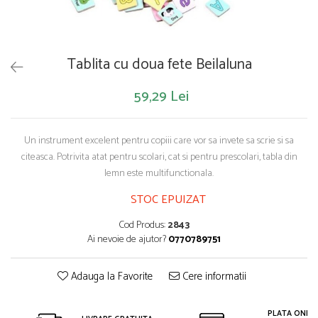
Saltelute de activitati
Masinute
Tablite educative
Papusi si accesorii
Trenulete si masinute
Trotinete
Unelte si bancuri de lucru
Tablita cu doua fete Beilaluna
59,29 Lei
Un instrument excelent pentru copiii care vor sa invete sa scrie si sa
citeasca. Potrivita atat pentru scolari, cat si pentru prescolari, tabla din
lemn este multifunctionala.
STOC EPUIZAT
Cod Produs:
2843
Ai nevoie de ajutor?
0770789751
Adauga la Favorite
Cere informatii
PLATA ONLIN