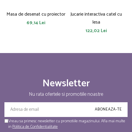
Masa de desenat cu proiector
Jucarie interactiva catel cu
lesa
69,14 Lei
122,02 Lei
Newsletter
Nu rata ofertele si promotiile noastre
Vreau sa primesc newsletter cu promotiile magazinului. Afla mai multe
in
Politica de Confidentialitate