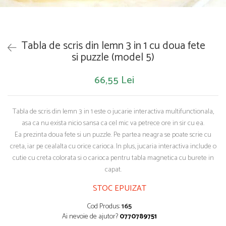
Saltelute de activitati
Masinute
Tablite educative
Papusi si accesorii
Trenulete si masinute
Trotinete
Unelte si bancuri de lucru
Tabla de scris din lemn 3 in 1 cu doua fete
si puzzle (model 5)
66,55 Lei
Tabla de scris din lemn 3 in 1 este o jucarie interactiva multifunctionala,
asa ca nu exista nicio sansa ca cel mic va petrece ore in sir cu ea.
Ea prezinta doua fete si un puzzle. Pe partea neagra se poate scrie cu
creta, iar pe cealalta cu orice carioca. In plus, jucaria interactiva include o
cutie cu creta colorata si o carioca pentru tabla magnetica cu burete in
capat.
STOC EPUIZAT
Cod Produs:
165
Ai nevoie de ajutor?
0770789751