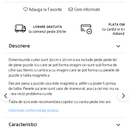
Adauga la Favorite
Cere informatii
PLATA ONLIN
LIVRARE GRATUITA
cu cardul in 6 rat
la comenzi peste 379 lei
dobanda
Descriere
Dimensiunile cutiei sunt 30 cm x 20 cm si ea include peste peste 60
de piese puzzle (cu care se pot forma imagini ori sunt sub forma de
cifre sau litere), o carticica cu imagini care se pot forma cu piesele de
puzzle si tabla magnetica.
Fiecare piesa a puzzle-ului este magnetica, astfel ca poate fi prinsa
de tabla. Piesele jucariei sunt usor de manevrat, asa ca cel mic nu va
avea nicio problema cu ele.
Tabla de scris este recomandata copiilor cu varsta peste trei ani.
Informatii conformitate produs
Caracteristici