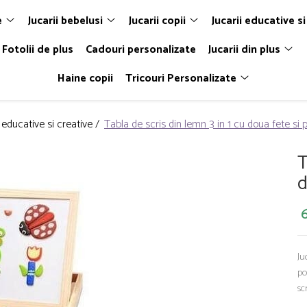
e
Jucarii bebelusi
Jucarii copii
Jucarii educative si
Fotolii de plus
Cadouri personalizate
Jucarii din plus
Haine copii
Tricouri Personalizate
i educative si creative /
Tabla de scris din lemn 3 in 1 cu doua fete si 
T
d
6
Ju
po
sc