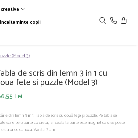
 creative
Incaltaminte copii
puzzle (Model 3)
abla de scris din lemn 3 in 1 cu
oua fete si puzzle (Model 3)
6,55 Lei
cărie din lemn 3 in 1: Tablă de scris cu două feţe şi puzzle. Pe tabla se
ate scrie pe o parte cu creta, iar cealalta parte este magnetica si se poate
rie cu orice carioca. Varsta: 3 ani+