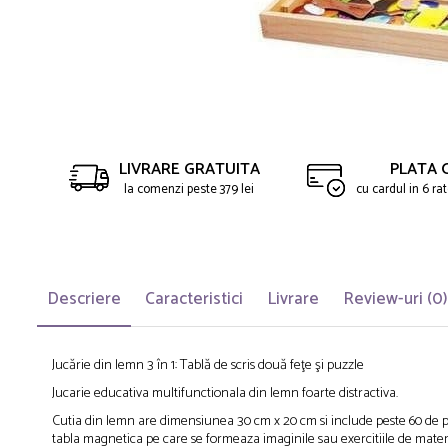
Saltelute de activitati
Masinute
Tablite educative
Papusi si accesorii
Trenulete si masinute
Trotinete
Unelte si bancuri de lucru
LIVRARE GRATUITA
PLATA 
la comenzi peste 379 lei
cu cardul in 6 r
Descriere
Caracteristici
Livrare
Review-uri
(0)
Jucărie din lemn 3 în 1: Tablă de scris două feţe şi puzzle
Jucarie educativa multifunctionala din lemn foarte distractiva.
Cutia din lemn are dimensiunea 30 cm x 20 cm si include peste 60 de pies
tabla magnetica pe care se formeaza imaginile sau exercitiile de matema