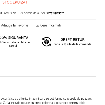
STOC EPUIZAT
d Produs:
35
Ai nevoie de ajutor?
0770789751
Adauga la Favorite
Cere informatii
00% SIGURANTA
DREPT RETUR
ti Securizate la plata cu
pana la 14 zile de la comanda
cardul
 carticica cu diferite imagini care se pot forma cu piesele de puzzle si
 Cutia include o cutie cu creta colorata si o carioca pentru tabla