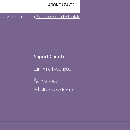
lui. Afla mai multe in
Politica de Confidentialitate
Suport Clienti
Luni-Vineri 9:00-16:00
0770789751
office@bebe-toys.ro