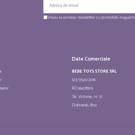
Vreau sa primesc newsletter cu promotiile magazinu
Date Comerciale
a
BEBE TOYS STORE SRL
ur
J23/3520/2016
selor
RO36478503
Str. Victoriei, nr. 12
Dobroesti, Ilfov