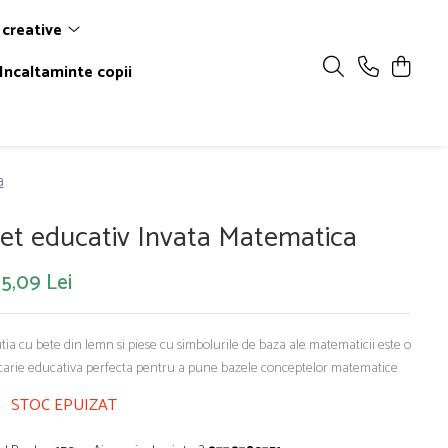
 creative
Incaltaminte copii
a
et educativ Invata Matematica
5,09 Lei
tia cu bete din lemn si piese cu simbolurile de baza ale matematicii este o
carie educativa perfecta pentru a pune bazele conceptelor matematice
STOC EPUIZAT