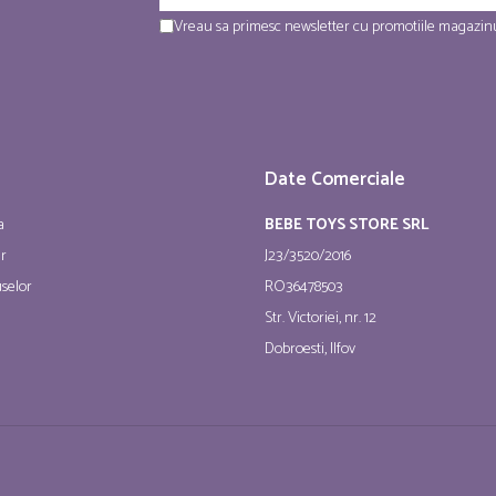
Vreau sa primesc newsletter cu promotiile magazinu
Date Comerciale
a
BEBE TOYS STORE SRL
ur
J23/3520/2016
selor
RO36478503
Str. Victoriei, nr. 12
Dobroesti, Ilfov