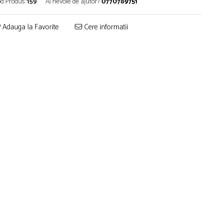
d Produs:
159
Ai nevoie de ajutor?
0770789751
Adauga la Favorite
Cere informatii