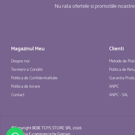
Nu rata ofertele si promotiile noastre
Magazinul Meu
Clienti
Despre noi
Metode de Plat
Termeni si Conditii
Politica de Ret
Politica de Confidentialitate
Garantia Produ
Politica de livrare
ANPC
Contact
ANPC - SAL
©Copyright BEBE TOYS STORE SRL 2026
Platforma E-commerce by Gomag