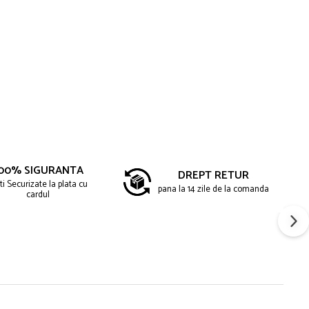
00% SIGURANTA
DREPT RETUR
ti Securizate la plata cu
pana la 14 zile de la comanda
cardul