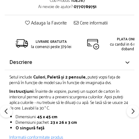
Cod Produs:
104267
Ai nevoie de ajutor?
0770789751
Adauga la Favorite
Cere informatii
PLATA ONLIN
LIVRARE GRATUITA
cu cardul in 6 rat
la comenzi peste 379 lei
dobanda
Descriere
Setul include
Culori, Paletă și 2 pensule,
puteți vopsi fața de
pernă în funcție de model sau în funcție de imaginația dvs.
Instrucțiuni:
Înainte de vopsire, puneți un suport de carton în
interiorul pernei pentru a preveni scurgerea culorilor. Apoi puteți
aplica culorile - nu trebuie să le diluați cu apă. Se lasă să se usuce 24
de ore. Lavabil la 30 ° C.
Dimensiuni:
45 x 45 cm
Dimensiuni pachet:
23 x 26 x 3 cm
O singură față
Informatii conformitate produs