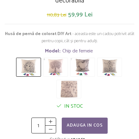
decorabilă
Saltelute de activitati
Masinute
Tablite educative
Papusi si accesorii
Trenulete si masinute
59,99 Lei
110,83 Lei
Trotinete
Unelte si bancuri de lucru
Husă de pernă de colorat DIY Art
- aceasta este un cadou potrivit atât
pentru copii, cât și pentru adulți.
Model:
: Chip de femeie
IN STOC
ADAUGA IN COS