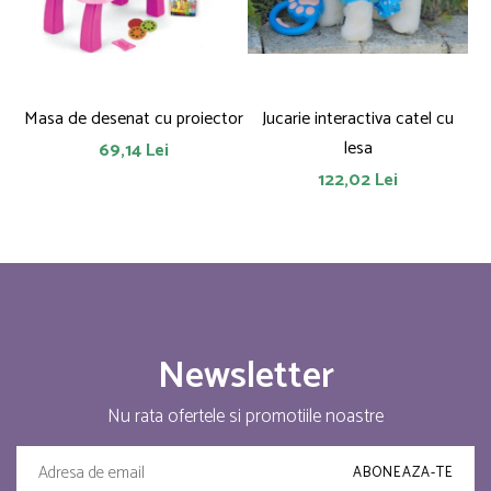
Masa de desenat cu proiector
Jucarie interactiva catel cu
lesa
69,14 Lei
122,02 Lei
Newsletter
Nu rata ofertele si promotiile noastre