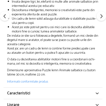
Invata despre tigri, lei, elefanti si multe alte animale salbatice prin
intermediul acestui joc educativ.
Dezvoltarea inteligentei, memoriei si creativitatii este parte din
experienta oferita de acest puzzle.
Un cadru de lemn solid adauga durabilitate si stabilitate puzzle-
ului pentru copii.
Acest joc este potrivit pentru cei mici care isi dezvolta abilitatile
motorii fine si cunosc lumea animalelor salbatice.
De indata ce stie sa-si foloseasca degetele, formand un mic cleste din
degetul mare si aratator, el poate sa se joace cu puzzle-urile din
aceasta categorie.
Acest joc are un cadru de lemn si contine forme predecupate care
au atasate un buton pentru a putea fi apucate cu usurinta.
O data cu dezvoltarea abilitatilor motorii fine si a coordonarii ochi-
mana, cel mic isi dezvolta si inteligenta, memoria si creativitatea.
Dimensiune aproximativa Puzzle lemn Animale salbatice cu buton:
latime 30 cm, inaltime 22 cm.
Informatii conformitate produs
Caracteristici
Livrare