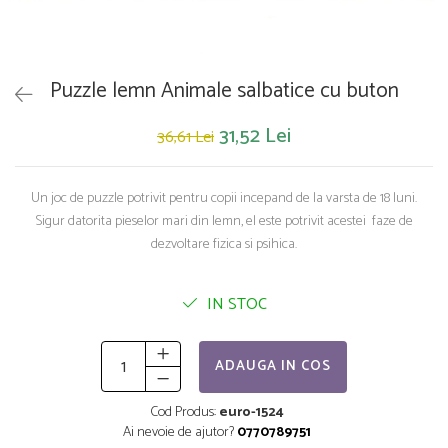
Saltelute de activitati
Masinute
Tablite educative
Papusi si accesorii
Trenulete si masinute
Trotinete
Unelte si bancuri de lucru
Puzzle lemn Animale salbatice cu buton
31,52 Lei
36,61 Lei
Un joc de puzzle potrivit pentru copii incepand de la varsta de 18 luni.
Sigur datorita pieselor mari din lemn, el este potrivit acestei faze de
dezvoltare fizica si psihica.
IN STOC
ADAUGA IN COS
Cod Produs:
euro-1524
Ai nevoie de ajutor?
0770789751