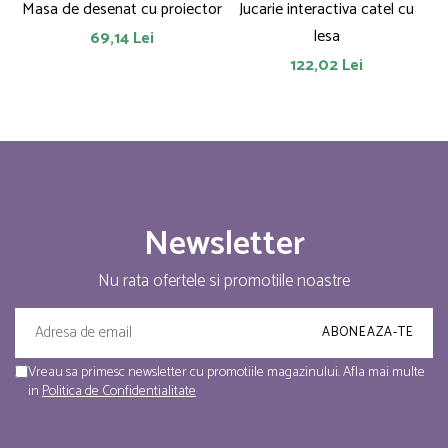
Masa de desenat cu proiector
Jucarie interactiva catel cu
lesa
69,14 Lei
122,02 Lei
Newsletter
Nu rata ofertele si promotiile noastre
Vreau sa primesc newsletter cu promotiile magazinului. Afla mai multe
in
Politica de Confidentialitate