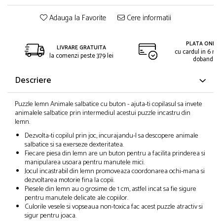
Adauga la Favorite
Cere informatii
PLATA ONLIN
LIVRARE GRATUITA
cu cardul in 6 rat
la comenzi peste 379 lei
dobanda
Descriere
Puzzle lemn Animale salbatice cu buton - ajuta-ti copilasul sa invete
animalele salbatice prin intermediul acestui puzzle incastru din
lemn.
Dezvolta-ti copilul prin joc, incurajandu-l sa descopere animale
salbatice si sa exerseze dexteritatea.
Fiecare piesa din lemn are un buton pentru a facilita prinderea si
manipularea usoara pentru manutele mici.
Jocul incastrabil din lemn promoveaza coordonarea ochi-mana si
dezvoltarea motorie fina la copii.
Piesele din lemn au o grosime de 1 cm, astfel incat sa fie sigure
pentru manutele delicate ale copiilor.
Culorile vesele si vopseaua non-toxica fac acest puzzle atractiv si
sigur pentru joaca.