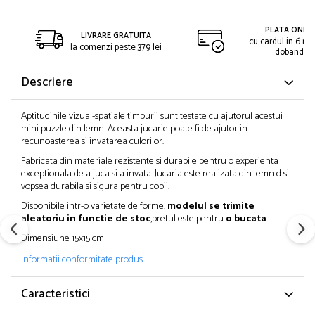
PLATA ONLIN
LIVRARE GRATUITA
cu cardul in 6 rat
la comenzi peste 379 lei
dobanda
Descriere
Aptitudinile vizual-spatiale timpurii sunt testate cu ajutorul acestui
mini puzzle din lemn. Aceasta jucarie poate fi de ajutor in
recunoasterea si invatarea culorilor.
Fabricata din materiale rezistente si durabile pentru o experienta
exceptionala de a juca si a invata. Jucaria este realizata din lemn d si
vopsea durabila si sigura pentru copii.
Disponibile intr-o varietate de forme,
modelul se trimite
aleatoriu in functie de stoc
,pretul este pentru
o bucata
.
Dimensiune 15x15 cm
Informatii conformitate produs
Caracteristici