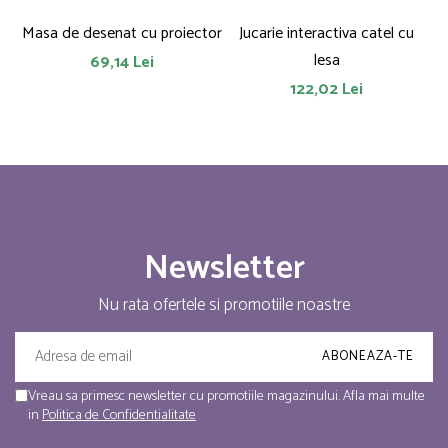
Masa de desenat cu proiector
Jucarie interactiva catel cu
lesa
69,14 Lei
122,02 Lei
Newsletter
Nu rata ofertele si promotiile noastre
Vreau sa primesc newsletter cu promotiile magazinului. Afla mai multe
in
Politica de Confidentialitate