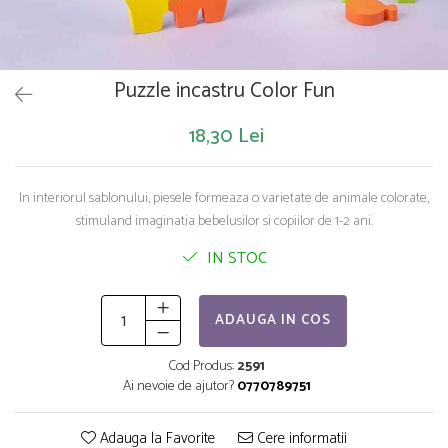
Saltelute de activitati
Masinute
Tablite educative
Papusi si accesorii
Trenulete si masinute
Trotinete
Unelte si bancuri de lucru
Puzzle incastru Color Fun
18,30 Lei
In interiorul sablonului, piesele formeaza o varietate de animale colorate,
stimuland imaginatia bebelusilor si copiilor de 1-2 ani.
IN STOC
ADAUGA IN COS
Cod Produs:
2591
Ai nevoie de ajutor?
0770789751
Adauga la Favorite
Cere informatii