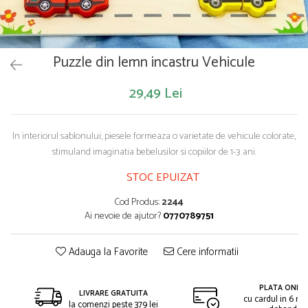
Saltelute de activitati
Masinute
Tablite educative
Papusi si accesorii
Trenulete si masinute
Trotinete
Unelte si bancuri de lucru
Puzzle din lemn incastru Vehicule
29,49 Lei
In interiorul sablonului, piesele formeaza o varietate de vehicule colorate,
stimuland imaginatia bebelusilor si copiilor de 1-3 ani.
STOC EPUIZAT
Cod Produs:
2244
Ai nevoie de ajutor?
0770789751
Adauga la Favorite
Cere informatii
PLATA ONLIN
LIVRARE GRATUITA
cu cardul in 6 rat
la comenzi peste 379 lei