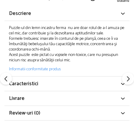
dobanda
Descriere
Puzzle-ul din lemn incastru ferma nu are doar rolul de a-l amuza pe
cel mic, dar contribuie şi la dezvoltarea aptitudinilor sale.
Formele trebuiesc inserate în conturul de pe planşă, ceea ce îi va
îmbunătăţi bebelușului tău capacităţile motrice, concentrarea şi
coordonarea ochi-mână.
Acest puzzle este pictat cu vopsele non-toxice, care nu presupun
niciun risc asupra sănătăţii celui mic.
Informatii conformitate produs
Caracteristici
Livrare
Review-uri
(0)