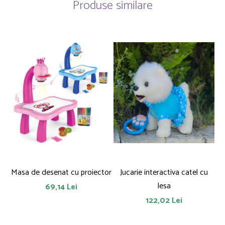
Produse similare
Masa de desenat cu proiector
Jucarie interactiva catel cu
lesa
69,14 Lei
122,02 Lei