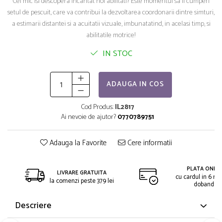
Cel mic isi descopera incantat noi
abilitati
? Este momentul sa ii cumperi
setul de pescuit, care va contribui la dezvoltarea coordonarii dintre simturi,
a estimarii distantei si a acuitatii vizuale, imbunatatind
,
in acelasi timp
,
si
abilitatile motrice!
IN STOC
ADAUGA IN COS
Cod Produs:
IL2817
Ai nevoie de ajutor?
0770789751
Adauga la Favorite
Cere informatii
PLATA ONLIN
LIVRARE GRATUITA
cu cardul in 6 rat
la comenzi peste 379 lei
dobanda
Descriere