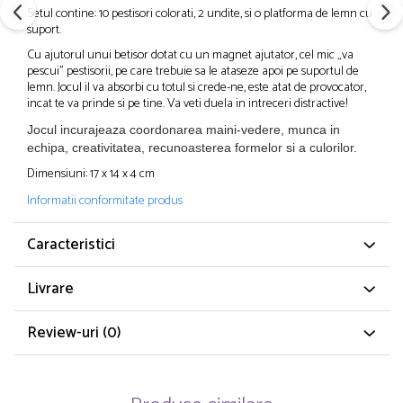
Setul contine: 10 pestisori colorati, 2 undite, si o platforma de lemn cu
suport.
Cu ajutorul unui betisor dotat cu un magnet ajutator, cel mic „va
pescui” pestisorii, pe care trebuie sa le ataseze apoi pe suportul de
lemn. Jocul il va absorbi cu totul si crede-ne, este atat de provocator,
incat te va prinde si pe tine. Va veti duela in intreceri distractive!
Jocul incurajeaza coordonarea maini-vedere, munca in
echipa, creativitatea, recunoasterea formelor si a culorilor.
Dimensiuni: 17 x 14 x 4 cm
Informatii conformitate produs
Caracteristici
Livrare
Review-uri
(0)