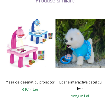
Produse similare
Masa de desenat cu proiector
Jucarie interactiva catel cu
lesa
69,14 Lei
122,02 Lei