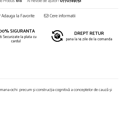
d Produs:
618
Ai nevoie de ajutor?
0770789751
Adauga la Favorite
Cere informatii
00% SIGURANTA
DREPT RETUR
ti Securizate la plata cu
pana la 14 zile de la comanda
cardul
ea mana-ochi precum și construcția cognitivă a conceptelor de cauză și