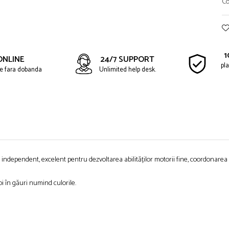
Co
1
ONLINE
24/7 SUPPORT
pla
ate fara dobanda
Unlimited help desk.
l independent, excelent pentru dezvoltarea abilităților motorii fine, coordonar
oi în găuri numind culorile.