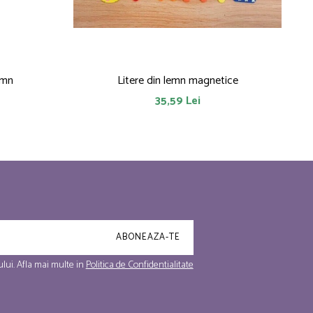
emn
Litere din lemn magnetice
35,59 Lei
lui. Afla mai multe in
Politica de Confidentialitate