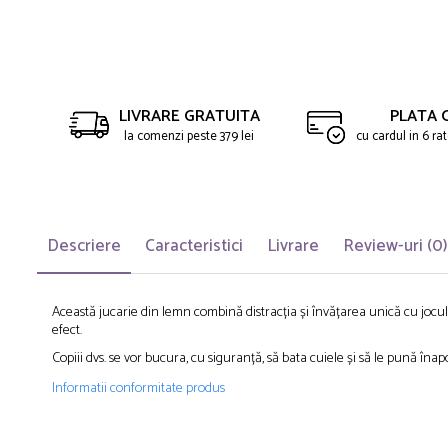
Saltelute de activitati
Masinute
Tablite educative
Papusi si accesorii
Trenulete si masinute
Trotinete
Unelte si bancuri de lucru
LIVRARE GRATUITA
PLATA 
la comenzi peste 379 lei
cu cardul in 6 r
Descriere
Caracteristici
Livrare
Review-uri
(0)
Această jucarie din lemn combină distracția și învățarea unică cu jocu
efect.
Copiii dvs. se vor bucura, cu siguranță, să bata cuiele și să le pună înap
Informatii conformitate produs