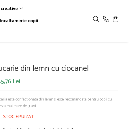
 creative
Incaltaminte copii
ucarie din lemn cu ciocanel
5,76 Lei
caria este confectionata din lemn si este recomandata pentru copii cu
rsta mai mare de 3 ani.
STOC EPUIZAT