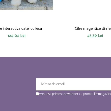
ie interactiva catel cu lesa
Cifre magentice din l
122,02 Lei
23,39 Lei
Vreau sa primesc newsletter cu promotiile magazinu