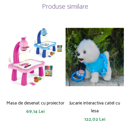
Produse similare
Masa de desenat cu proiector
Jucarie interactiva catel cu
lesa
69,14 Lei
122,02 Lei