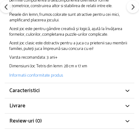
permite compunerea si descompunerea diferitelor forme
geometrice, construirea altor si stabilirea de relatii intre ele.
Piesele din lemn, frumos colorate sunt atractive pentru cei mici,
amplificand placerea jocului.
Acest joc este pentru gândire creativă și logică, ajută la învățarea
formelor, culorilor, completarea puzzle-urilor complicate.
Acest joc clasic este distractiv pentru a juca cu prietenii sau membrii
familiei, puteți juca împreună sau concura cu ei!
Varsta recomandata: 3 ani+
Dimensiuni Joc Tetris din lemn: 28 cm x 17 xm
Informatii conformitate produs
Caracteristici
Livrare
Review-uri
(0)