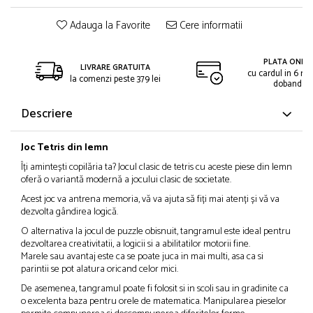
Adauga la Favorite
Cere informatii
PLATA ONLIN
LIVRARE GRATUITA
cu cardul in 6 rat
la comenzi peste 379 lei
dobanda
Descriere
Joc Tetris din lemn
Îți amintești copilăria ta? Jocul clasic de tetris cu aceste piese din lemn
oferă o variantă modernă a jocului clasic de societate.
Acest joc va antrena memoria, vă va ajuta să fiți mai atenți și vă va
dezvolta gândirea logică.
O alternativa la jocul de puzzle obisnuit, tangramul este ideal pentru
dezvoltarea creativitatii, a logicii si a abilitatilor motorii fine.
Marele sau avantaj este ca se poate juca in mai multi, asa ca si
parintii se pot alatura oricand celor mici.
De asemenea, tangramul poate fi folosit si in scoli sau in gradinite ca
o excelenta baza pentru orele de matematica. Manipularea pieselor