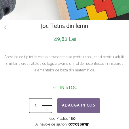
Saltelute de activitati
Masinute
Tablite educative
Papusi si accesorii
Trenulete si masinute
Trotinete
Unelte si bancuri de lucru
Joc Tetris din lemn
49,82 Lei
Acest joc de tip tetris este o provocare atat pentru copii, cat si pentru adulti.
El imbina creativitatea cu logica, avand un rol de necontestat in insusirea
elementelor de baza din matematica.
IN STOC
ADAUGA IN COS
Cod Produs:
180
Ai nevoie de ajutor?
0770789751