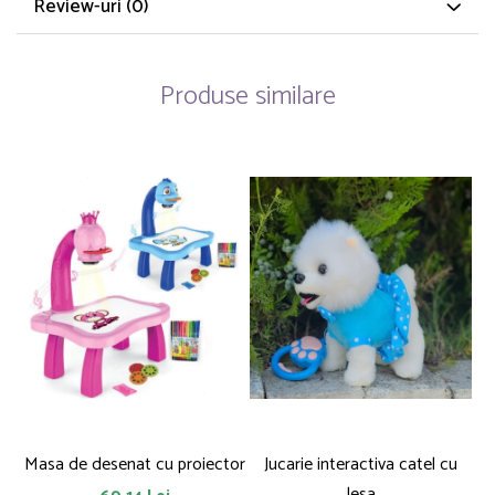
Review-uri
(0)
Produse similare
Masa de desenat cu proiector
Jucarie interactiva catel cu
lesa