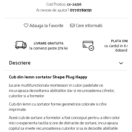
Cod Produs:
cx-2456
Ai nevoie de ajutor?
0770789751
Adauga la Favorite
Cere informatii
PLATA ONLIN
LIVRARE GRATUITA
cu cardul in 6 rat
la comenzi peste 379 lei
dobanda
Descriere
Cub din lemn sortator Shape Plug Happy
Jucarie multifunctionala montessori in culori pastelate ce
incurajeaza dezvoltarea abilitatilor dar si recunoasterea cifrelor,
culorilor si a formelor.
Cub din lemn cu sortator forme geometrice colorate si cifre
imprimate.
Acest cub de sortare a formelor a fost conceput pentru a oferi celor
mici o experienta tactila si ore de distractie de sortare, incurajeaza
copilul sa invete recunoasterea culorilor si sa isi dezvolte abilitatile