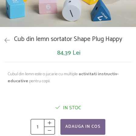
Saltelute de activitati
Masinute
Tablite educative
Papusi si accesorii
Trenulete si masinute
Trotinete
Unelte si bancuri de lucru
Cub din lemn sortator Shape Plug Happy
84,39 Lei
Cubul din lemn este o jucarie cu multiple
activitati instructiv-
educative
pentru copii.
IN STOC
ADAUGA IN COS